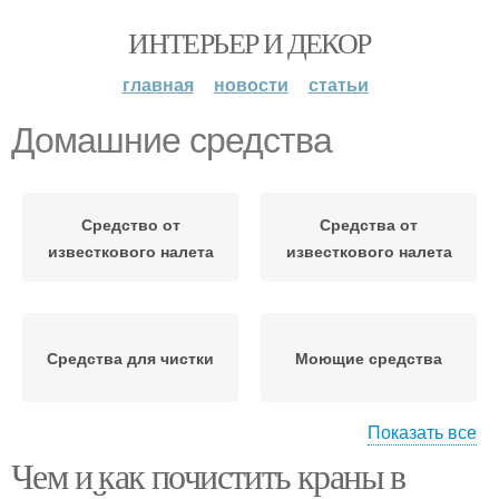
ИНТЕРЬЕР И ДЕКОР
главная
новости
статьи
Домашние средства
Средство от
Средства от
известкового налета
известкового налета
Средства для чистки
Моющие средства
Показать все
Чем и как почистить краны в
Налет в домашних
Средство для чистки
условиях