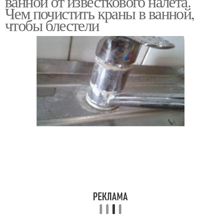
ванной от известкового налета.
Чем почистить краны в ванной,
чтобы блестели
Промышленные
Правильные средства
средства
Подручные средства
Эффективное средство
Средство от
Народные средства
запотевания
Средства для мытья
Моющий средство