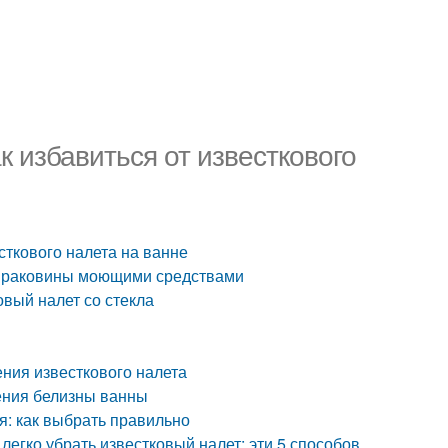
к избавиться от известкового
сткового налета на ванне
 с раковины моющими средствами
овый налет со стекла
ения известкового налета
нения белизны ванны
я: как выбрать правильно
легко убрать известковый налет: эти 5 способов