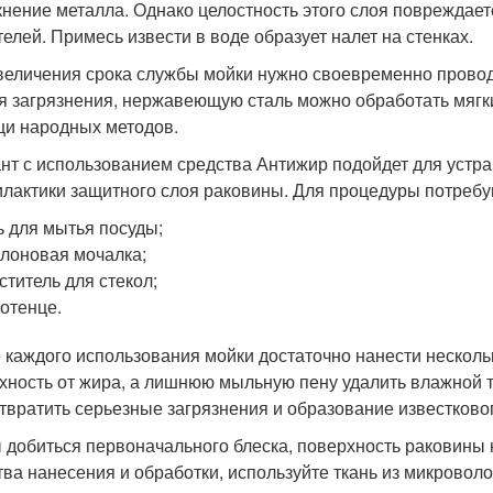
кнение металла. Однако целостность этого слоя повреждае
телей. Примесь извести в воде образует налет на стенках.
величения срока службы мойки нужно своевременно проводи
я загрязнения, нержавеющую сталь можно обработать мягк
и народных методов.
нт с использованием средства Антижир подойдет для устр
лактики защитного слоя раковины. Для процедуры потребу
ь для мытья посуды;
лоновая мочалка;
ститель для стекол;
отенце.
 каждого использования мойки достаточно нанести нескольк
хность от жира, а лишнюю мыльную пену удалить влажной т
твратить серьезные загрязнения и образование известково
 добиться первоначального блеска, поверхность раковины 
тва нанесения и обработки, используйте ткань из микроволо