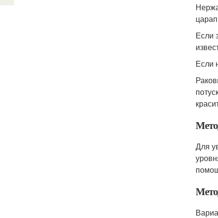
Нержа
царап
Если 
извес
Если 
Раков
потус
краси
Мето
Для у
уровн
помощ
Мето
Вариа