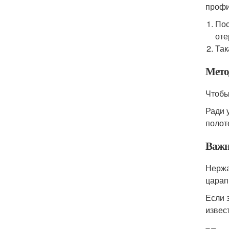
профи
Пос
оте
Так
Мето
Чтобы
Ради 
полот
Важн
Нержа
царап
Если 
извес