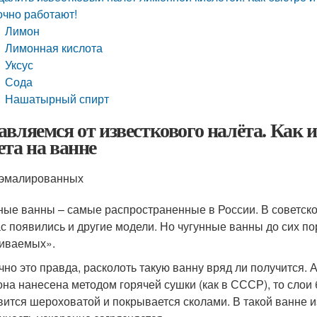
очно работают!
Лимон
Лимонная кислота
Уксус
Сода
Нашатырный спирт
авляемся от известкового налёта. Как и
ета на ванне
 эмалированных
ные ванны – самые распространенные в России. В советско
с появились и другие модели. Но чугунные ванны до сих по
иваемых».
чно это правда, расколоть такую ванну вряд ли получится. 
она нанесена методом горячей сушки (как в СССР), то сло
вится шероховатой и покрывается сколами. В такой ванне и