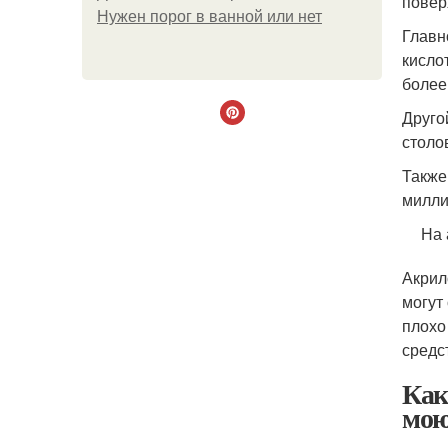
повер
Нужен порог в ванной или нет
Главн
кисло
более
Друго
столо
Также
милли
На 
Акрил
могут
плохо
средс
Как
мою