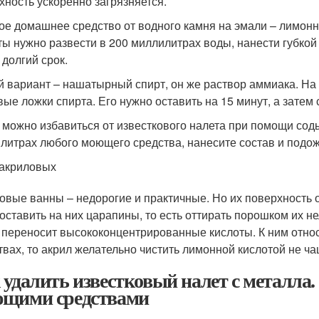
хность ускоренно загрязняется.
ое домашнее средство от водного камня на эмали – лимонн
ты нужно развести в 200 миллилитрах воды, нанести губкой 
 долгий срок.
й вариант – нашатырный спирт, он же раствор аммиака. На
вые ложки спирта. Его нужно оставить на 15 минут, а затем 
 можно избавиться от известкового налета при помощи соды
литрах любого моющего средства, нанесите состав и подож
акриловых
овые ванны – недорогие и практичные. Но их поверхность 
 оставить на них царапины, то есть оттирать порошком их не
 переносит высококонцентрированные кислоты. К ним относи
твах, то акрил желательно чистить лимонной кислотой не ча
 удалить известковый налет с металла.
щими средствами