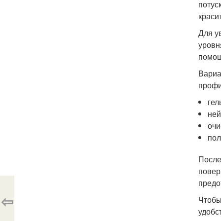
потус
краси
Для у
уровн
помощ
Вариа
профи
гел
ней
очи
пол
После
повер
предо
⇦
Чтобы
удобс