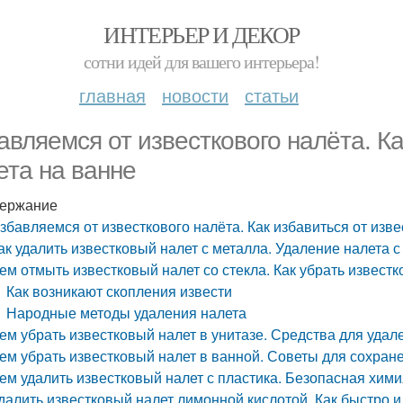
ИНТЕРЬЕР И ДЕКОР
сотни идей для вашего интерьера!
главная
новости
статьи
авляемся от известкового налёта. Ка
ета на ванне
ержание
збавляемся от известкового налёта. Как избавиться от изве
ак удалить известковый налет с металла. Удаление налета
ем отмыть известковый налет со стекла. Как убрать известк
Как возникают скопления извести
Народные методы удаления налета
ем убрать известковый налет в унитазе. Средства для удал
ем убрать известковый налет в ванной. Советы для сохра
ем удалить известковый налет с пластика. Безопасная хими
далить известковый налет лимонной кислотой. Как быстро и 