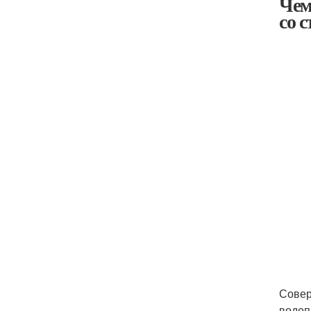
Чем
со 
Совер
водоп