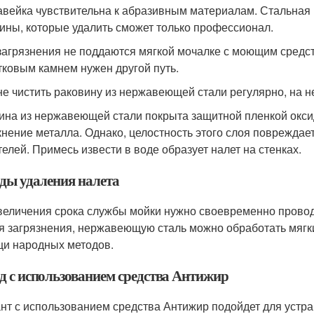
вейка чувствительна к абразивным материалам. Стальная м
ины, которые удалить сможет только профессионал.
загрязнения не поддаются мягкой мочалке с моющим средст
тковым камнем нужен другой путь.
не чистить раковину из нержавеющей стали регулярно, на не
ина из нержавеющей стали покрыта защитной пленкой окси
кнение металла. Однако, целостность этого слоя поврежда
телей. Примесь извести в воде образует налет на стенках.
ды удаления налета
величения срока службы мойки нужно своевременно проводи
я загрязнения, нержавеющую сталь можно обработать мягк
и народных методов.
д с использованием средства Антижир
нт с использованием средства Антижир подойдет для устр