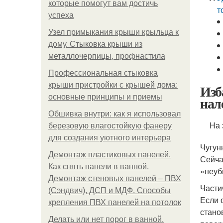
которые помогут вам достичь
т
успеха
Узел примыкания крыши крыльца к
дому. Стыковка крыши из
металлочерпицы, профнастила
Профессиональная стыковка
крыши пристройки с крышей дома:
Изб
основные принципы и приемы
нал
Обшивка внутри: как я использовал
На
березовую влагостойкую фанеру
для создания уютного интерьера
Чугун
Демонтаж пластиковых панелей.
Сейча
Как снять панели в ванной.
«неуб
Демонтаж стеновых панелей – ПВХ
Части
(Сэндвич), ДСП и МДФ. Способы
Если 
крепления ПВХ панелей на потолок
стано
Делать или нет порог в ванной.