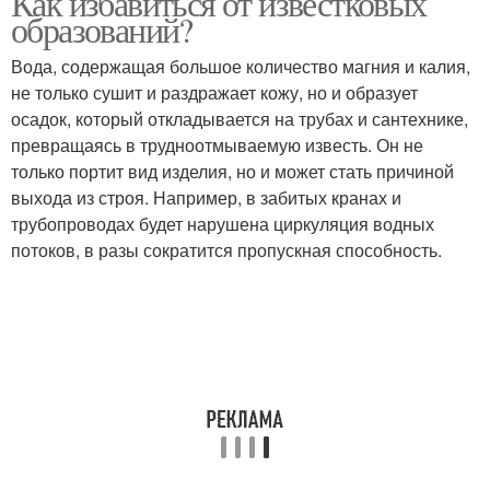
Как избавиться от известковых
образований?
Вода, содержащая большое количество магния и калия,
Спирт от известкового
не только сушит и раздражает кожу, но и образует
Налет с пластика
налета
осадок, который откладывается на трубах и сантехнике,
превращаясь в трудноотмываемую известь. Он не
только портит вид изделия, но и может стать причиной
выхода из строя. Например, в забитых кранах и
Налет на ванне
трубопроводах будет нарушена циркуляция водных
потоков, в разы сократится пропускная способность.