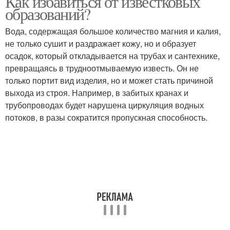
Как избавиться от известковых
образований?
Вода, содержащая большое количество магния и калия,
не только сушит и раздражает кожу, но и образует
Мыльный налет
Налет с пластика
осадок, который откладывается на трубах и сантехнике,
превращаясь в трудноотмываемую известь. Он не
только портит вид изделия, но и может стать причиной
выхода из строя. Например, в забитых кранах и
Налет в бане
Налет в душевой
трубопроводах будет нарушена циркуляция водных
потоков, в разы сократится пропускная способность.
Налет с черной
Налет в ванной или
сантехники
Спирт от известкового
Налет на раковине
налета