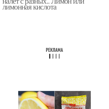
налет с разных.. Лимон или
лимонная кислота
Налет в трубах
Камень в унитазе
Налет со стекла
Налет с плитки
Налет с различных
Налет на унитазе
поверхностей
Налет с камня
Налет на пластике