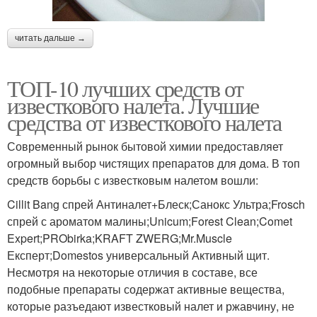
читать дальше →
ТОП-10 лучших средств от
известкового налета. Лучшие
средства от известкового налета
Современный рынок бытовой химии предоставляет
огромный выбор чистящих препаратов для дома. В топ
средств борьбы с известковым налетом вошли:
Cillit Bang спрей Антиналет+Блеск;Санокс Ультра;Frosch
спрей с ароматом малины;Unicum;Forest Clean;Comet
Expert;PRObirka;KRAFT ZWERG;Mr.Muscle
Експерт;Domestos универсальный Активный щит.
Несмотря на некоторые отличия в составе, все
подобные препараты содержат активные вещества,
которые разъедают известковый налет и ржавчину, не