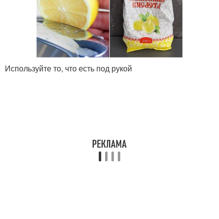
Налет в ванне
Налет на ванне
Используйте то, что есть под рукой
Средства от
Средство от
известкового налета
известкового налета
Налет с унитаза
Унитаз от камня
Средство от желтого
Поверхности от налета
налета