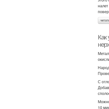
налет
повер
читат
Как
нер
Метал
окисл
Народ
Прове
С отл
Добав
споло
Можно
10 ми