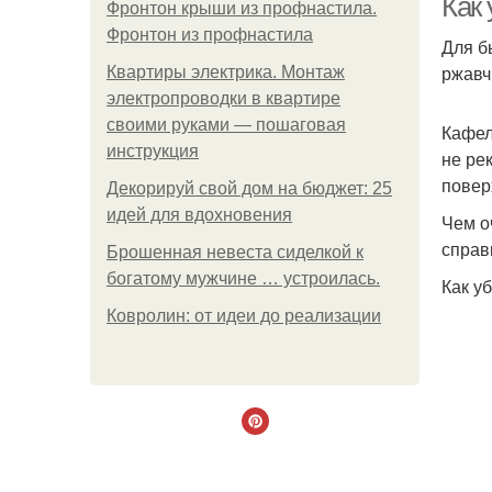
Как
Фронтон крыши из профнастила.
Фронтон из профнастила
Для б
ржавч
Квартиры электрика. Монтаж
электропроводки в квартире
своими руками — пошаговая
Кафел
инструкция
не ре
повер
Декорируй свой дом на бюджет: 25
идей для вдохновения
Чем о
справ
Брошенная невеста сиделкой к
богатому мужчине … устроилась.
Как у
Ковролин: от идеи до реализации