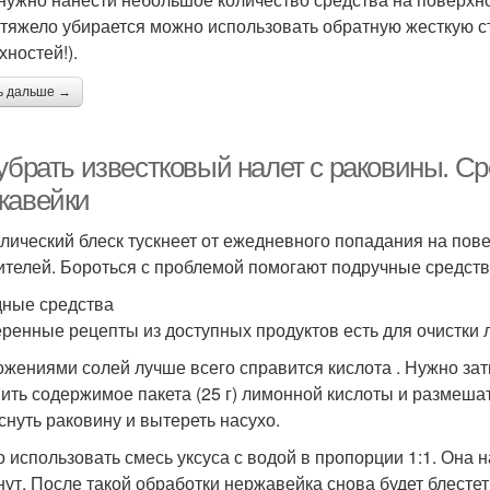
 тяжело убирается можно использовать обратную жесткую с
хностей!).
ь дальше →
 убрать известковый налет с раковины. С
жавейки
лический блеск тускнеет от ежедневного попадания на пове
ителей. Бороться с проблемой помогают подручные средств
ные средства
ренные рецепты из доступных продуктов есть для очистки 
ожениями солей лучше всего справится кислота . Нужно зат
ить содержимое пакета (25 г) лимонной кислоты и размешать
снуть раковину и вытереть насухо.
 использовать смесь уксуса с водой в пропорции 1:1. Она 
нут. После такой обработки нержавейка снова будет блестет