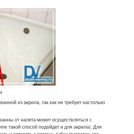
и
анной из акрила, так как не требует настолько
ванны от налета может осуществляться с
е такой способ подойдет и для акрила). Для
ть и оттереть с помощь губки (в местах, где