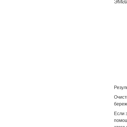
эма
Резул
Очист
береж
Если 
помощ
этого