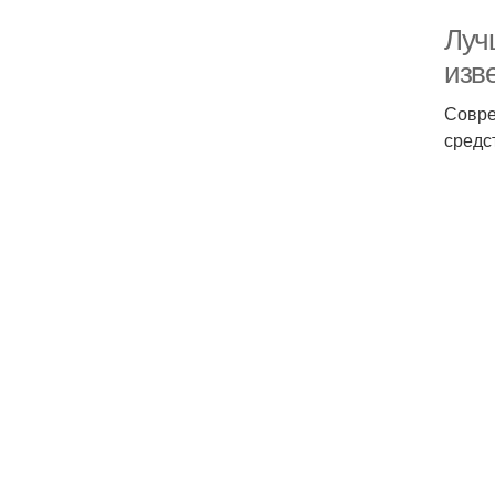
Лучш
изве
Совре
средс