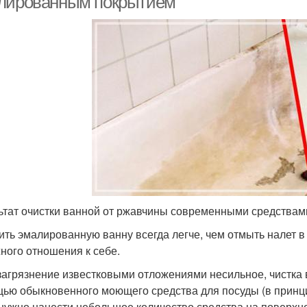
лированным покрытием
ьтат очистки ванной от ржавчины современными средствам
ить эмалированную ванну всегда легче, чем отмыть налет в в
ного отношения к себе.
загрязнение известковыми отложениями несильное, чистка 
ью обыкновенного моющего средства для посуды (в принцип
 нужно нанести небольшое количество средства на поверхнос