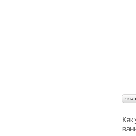
читат
Как
ван