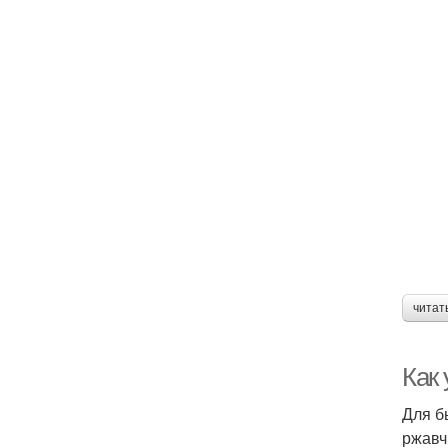
читат
Как
Для б
ржавч