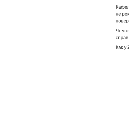
Кафел
не ре
повер
Чем о
справ
Как у