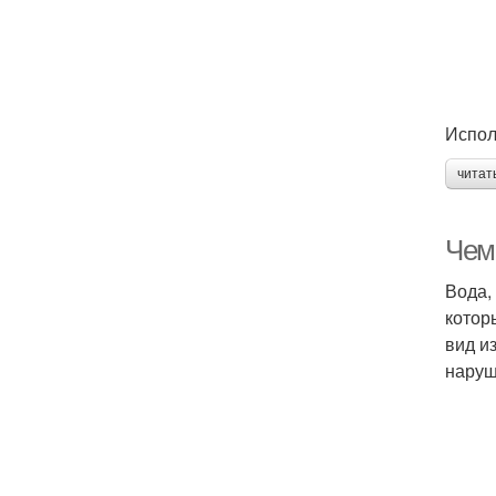
Исполь
читат
Чем
Вода,
котор
вид и
наруш