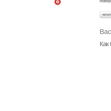
повер
читат
Вас
Как