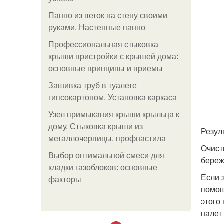
Панно из веток на стену своими
руками. Настенные панно
Профессиональная стыковка
крыши пристройки с крышей дома:
основные принципы и приемы
Зашивка труб в туалете
гипсокартоном. Установка каркаса
Узел примыкания крыши крыльца к
дому. Стыковка крыши из
Резул
металлочерпицы, профнастила
Очист
Выбор оптимальной смеси для
береж
кладки газоблоков: основные
Если 
факторы
помощ
этого
налет