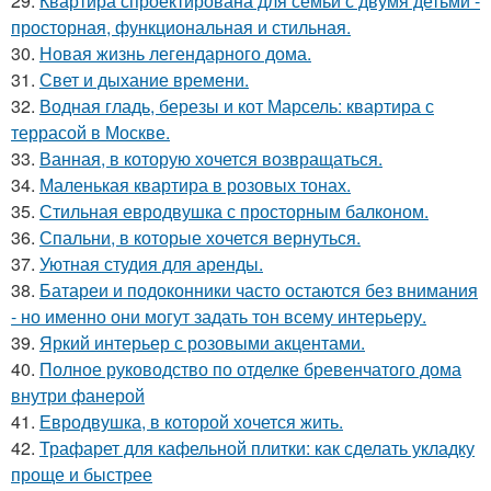
29.
Квартира спроектирована для семьи с двумя детьми -
просторная, функциональная и стильная.
30.
Новая жизнь легендарного дома.
31.
Свет и дыхание времени.
32.
Водная гладь, березы и кот Марсель: квартира с
террасой в Москве.
33.
Ванная, в которую хочется возвращаться.
34.
Маленькая квартира в розовых тонах.
35.
Стильная евродвушка с просторным балконом.
36.
Спальни, в которые хочется вернуться.
37.
Уютная студия для аренды.
38.
Батареи и подоконники часто остаются без внимания
- но именно они могут задать тон всему интерьеру.
39.
Яркий интерьер с розовыми акцентами.
40.
Полное руководство по отделке бревенчатого дома
внутри фанерой
41.
Евродвушка, в которой хочется жить.
42.
Трафарет для кафельной плитки: как сделать укладку
проще и быстрее