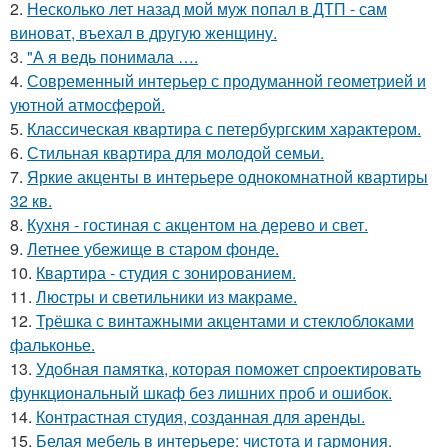
2.
Несколько лет назад мой муж попал в ДТП - сам
виноват, въехал в другую женщину.
3.
"А я ведь понимала ….
4.
Современный интерьер с продуманной геометрией и
уютной атмосферой.
5.
Классическая квартира с петербургским характером.
6.
Стильная квартира для молодой семьи.
7.
Яркие акценты в интерьере однокомнатной квартиры
32 кв.
8.
Кухня - гостиная с акцентом на дерево и свет.
9.
Летнее убежище в старом фонде.
10.
Квартира - студия с зонированием.
11.
Люстры и светильники из макраме.
12.
Трёшка с винтажными акцентами и стеклоблоками
фальконье.
13.
Удобная памятка, которая поможет спроектировать
функциональный шкаф без лишних проб и ошибок.
14.
Контрастная студия, созданная для аренды.
15.
Белая мебель в интерьере: чистота и гармония.