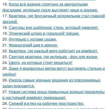
16.
Когда всё важное спрятано за аккуратными
фасадами, интерьер сразу выглядит чище и дороже.
17.
Квартира, где брусничный холодильник стал главной
звездой.
18.
Санузлы вне шаблонов: стиль, который удивляет.
19.
Этнический штрих в городской трёшке.
20.
Интерьер с нотами сказки.
21.
Французский шик в аренду.
22.
Квартира, где каждый метр работает на комфорт.
23.
Светлая квартира, где интерьер - фон для жизни.
24.
Цвета, на которые стоит решиться!
25.
Даже 4 квадратных метра могут выглядеть стильно и
удобно!
26.
Иногда самые удачные решения из повседневных
задач рождаются.
27.
Новая система душа привычные водные процедуры
в настоящий комфорт превращает.
28.
Свежий взгляд на рабочее пространство.