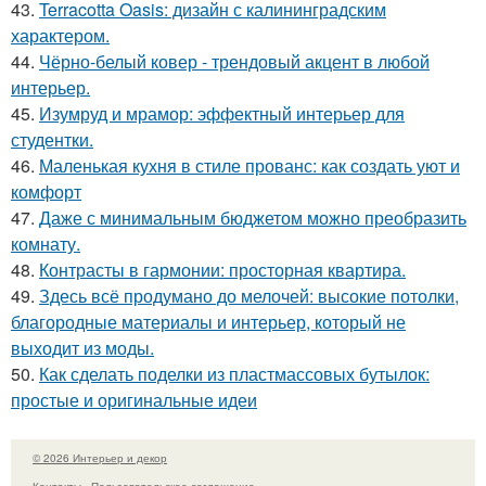
43.
Terracotta Oasis: дизайн с калининградским
характером.
44.
Чёрно-белый ковер - трендовый акцент в любой
интерьер.
45.
Изумруд и мрамор: эффектный интерьер для
студентки.
46.
Маленькая кухня в стиле прованс: как создать уют и
комфорт
47.
Даже с минимальным бюджетом можно преобразить
комнату.
48.
Контрасты в гармонии: просторная квартира.
49.
Здесь всё продумано до мелочей: высокие потолки,
благородные материалы и интерьер, который не
выходит из моды.
50.
Как сделать поделки из пластмассовых бутылок:
простые и оригинальные идеи
© 2026 Интерьер и декор