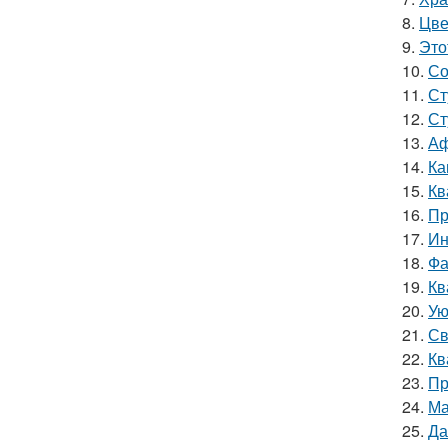
8.
Цве
9.
Это
10.
Со
11.
Ст
12.
Ст
13.
Аф
14.
Ка
15.
Кв
16.
Пр
17.
Ин
18.
Фа
19.
Кв
20.
Ую
21.
Св
22.
Кв
23.
Пр
24.
Ма
25.
Да