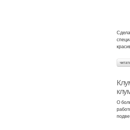
Сдела
специ
краси
читат
Клу
клум
О бол
работ
подве