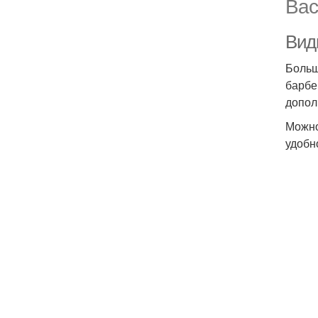
Вас
Вид
Больш
барбе
допол
Можно
удобн