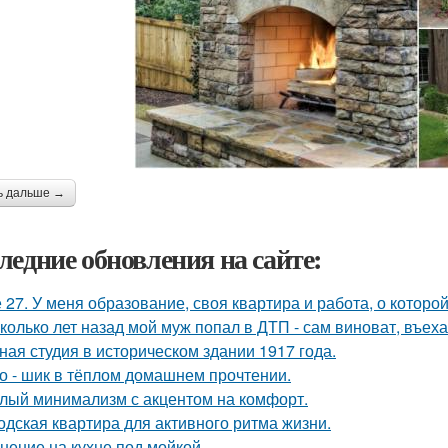
ь дальше →
ледние обновления на сайте:
 27. У меня образование, своя квартира и работа, о которой
колько лет назад мой муж попал в ДТП - сам виноват, въех
ная студия в историческом здании 1917 года.
о - шик в тёплом домашнем прочтении.
лый минимализм с акцентом на комфорт.
одская квартира для активного ритма жизни.
нение на кухне под мойкой.