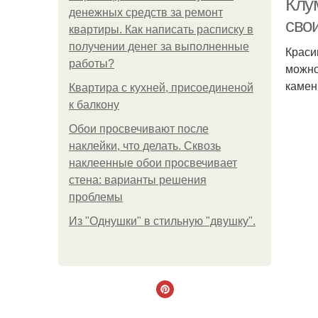
Клу
денежных средств за ремонт
сво
квартиры. Как написать расписку в
получении денег за выполненные
Краси
работы?
можно
камен
Квартира с кухней, присоединеной
к балкону
Обои просвечивают после
наклейки, что делать. Сквозь
наклеенные обои просвечивает
стена: варианты решения
проблемы
Из "Однушки" в стильную "двушку".