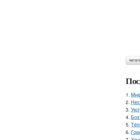
читат
Пос
1.
Мне
2.
Нес
3.
Уют
4.
Бох
5.
Тёп
6.
Гор
7.
Хра