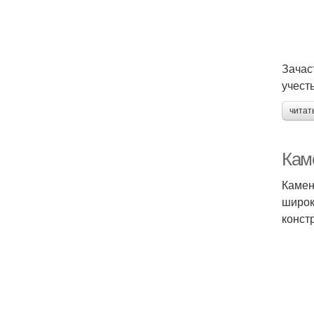
Зачас
учест
читат
Кам
Камен
широк
конст