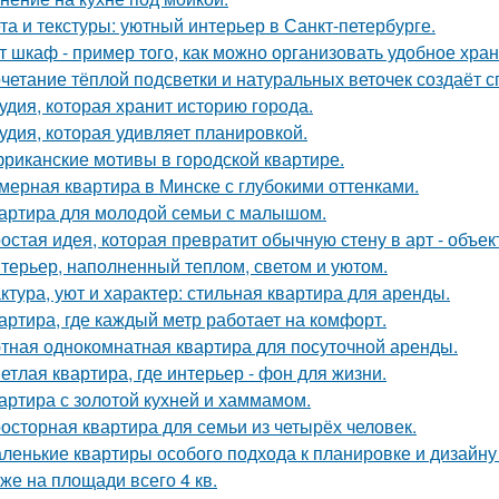
та и текстуры: уютный интерьер в Санкт-петербурге.
т шкаф - пример того, как можно организовать удобное хран
четание тёплой подсветки и натуральных веточек создаёт 
удия, которая хранит историю города.
удия, которая удивляет планировкой.
риканские мотивы в городской квартире.
мерная квартира в Минске с глубокими оттенками.
артира для молодой семьи с малышом.
остая идея, которая превратит обычную стену в арт - объек
терьер, наполненный теплом, светом и уютом.
ктура, уют и характер: стильная квартира для аренды.
артира, где каждый метр работает на комфорт.
тная однокомнатная квартира для посуточной аренды.
етлая квартира, где интерьер - фон для жизни.
артира с золотой кухней и хаммамом.
осторная квартира для семьи из четырёх человек.
ленькие квартиры особого подхода к планировке и дизайну
же на площади всего 4 кв.