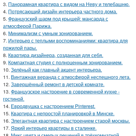
3.
Панорамная квартира с видом на Неву и телебашню.
4.
Потрясающий дизайн интерьера частного дома.
5.
Французский шарм под крышей: мансарда с
атмосферой Парижа.
6.
Минимализм с умным зонированием.
7.
Интерьер с теплыми воспоминаниями: квартира для
пожилой пары.
8.
Квартира дизайнера, созданная для себя.
9.
Компактная студия с полноценным зонированием.
10.
Зелёный как главный акцент интерьера.
11.
Винтажная веранда с атмосферой неспешного лета.
12.
Завершённый ремонт в детской комнате.
13.
Французское настроение в современной кухне -
гостиной.
14.
Евродвушка с настроением Pinterest.
15.
Квартира с непростой планировкой в Минске.
16.
Элегантная квартира с настроением старой москвы.
17.
Яркий интерьер квартиры в сталинке.
18.
Микс цвета и смелых решений в трёхкомнатной