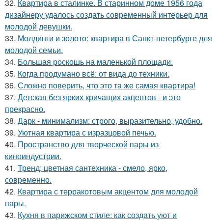
32.
Квартира в сталинке. В старинном доме 1956 года
дизайнеру удалось создать современный интерьер для
молодой девушки.
33.
Молдинги и золото: квартира в Санкт-петербурге для
молодой семьи.
34.
Большая роскошь на маленькой площади.
35.
Когда продумано всё: от вида до техники.
36.
Сложно поверить, что это та же самая квартира!
37.
Детская без ярких кричащих акцентов - и это
прекрасно.
38.
Дарк - минимализм: строго, выразительно, удобно.
39.
Уютная квартира с изразцовой печью.
40.
Пространство для творческой пары из
киноиндустрии.
41.
Тренд: цветная сантехника - смело, ярко,
современно.
42.
Квартира с терракотовым акцентом для молодой
пары.
43.
Кухня в парижском стиле: как создать уют и