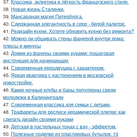
37.
Классика, эклектика и лёгкость французского стиля.
38.
Новая жизнь Сталинки.
39.
Мансардная магия Петербурга.
40.
Сдержанная элегантность в серо - белой палитре.
41.
Редизайн кухни. Хотите обновить кухню без ремонта?
42.
Можно ли обшивать стены фанерой внутри дома:
плюсы и минусы
43.
Домик из фанеры своими руками: пошаговая
инструкция для начинающих
44.
Современная евродвушка с характером.
45.
Яркая квартира с настроением в московской
новостройке.
46.
Какие ночные клубы и бары популярны среди
молодежи в Калининграде
47.
Современная классика для семьи с детьми.
48.
Трафареты для росписи керамической плитки: как
сделать дизайн своими руками
49.
Детская в пастельных тонах с вау - эффектом.
50.
Полезные поделки из пластиковых бутылок: 10