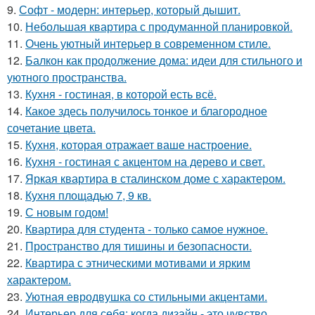
9.
Софт - модерн: интерьер, который дышит.
10.
Небольшая квартира с продуманной планировкой.
11.
Очень уютный интерьер в современном стиле.
12.
Балкон как продолжение дома: идеи для стильного и
уютного пространства.
13.
Кухня - гостиная, в которой есть всё.
14.
Какое здесь получилось тонкое и благородное
сочетание цвета.
15.
Кухня, которая отражает ваше настроение.
16.
Кухня - гостиная с акцентом на дерево и свет.
17.
Яркая квартира в сталинском доме с характером.
18.
Кухня площадью 7, 9 кв.
19.
С новым годом!
20.
Квартира для студента - только самое нужное.
21.
Пространство для тишины и безопасности.
22.
Квартира с этническими мотивами и ярким
характером.
23.
Уютная евродвушка со стильными акцентами.
24.
Интерьер для себя: когда дизайн - это чувство.