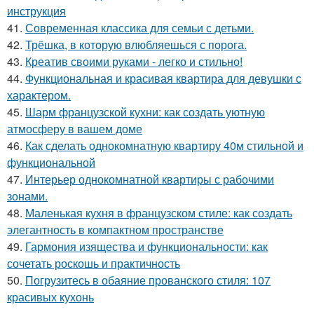
инструкция
41.
Современная классика для семьи с детьми.
42.
Трёшка, в которую влюбляешься с порога.
43.
Креатив своими руками - легко и стильно!
44.
Функциональная и красивая квартира для девушки с
характером.
45.
Шарм французской кухни: как создать уютную
атмосферу в вашем доме
46.
Как сделать однокомнатную квартиру 40м стильной и
функциональной
47.
Интерьер однокомнатной квартиры с рабочими
зонами.
48.
Маленькая кухня в французском стиле: как создать
элегантность в компактном пространстве
49.
Гармония изящества и функциональности: как
сочетать роскошь и практичность
50.
Погрузитесь в обаяние прованского стиля: 107
красивых кухонь