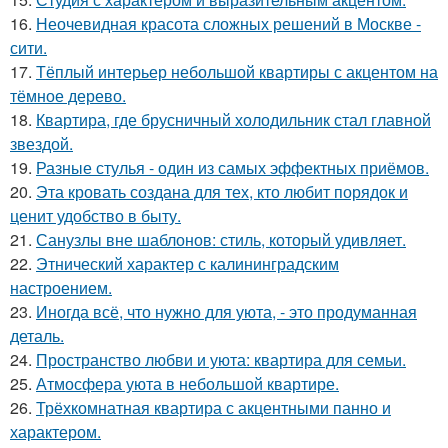
16.
Неочевидная красота сложных решений в Москве -
сити.
17.
Тёплый интерьер небольшой квартиры с акцентом на
тёмное дерево.
18.
Квартира, где брусничный холодильник стал главной
звездой.
19.
Разные стулья - один из самых эффектных приёмов.
20.
Эта кровать создана для тех, кто любит порядок и
ценит удобство в быту.
21.
Санузлы вне шаблонов: стиль, который удивляет.
22.
Этнический характер с калининградским
настроением.
23.
Иногда всё, что нужно для уюта, - это продуманная
деталь.
24.
Пространство любви и уюта: квартира для семьи.
25.
Атмосфера уюта в небольшой квартире.
26.
Трёхкомнатная квартира с акцентными панно и
характером.