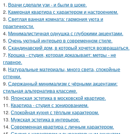
1.
Врачи сделали узи - и были в шоке.
2.
Камерная квартира с характером и настроением.
3.
Светлая ванная комната: гармония уюта и
практичности.
4.
Минималистичная однушка с глубокими акцентами.
5.
Очень уютный интерьер в современном стиле.
6.
Скандинавский дом, в который хочется возвращаться.
7.
Крошка - студия, которая доказывает: метры - не
главное.
8.
Натуральные материалы, много света, спокойные
оттенки.
9.
Сдержанный минимализм с чёрными акцентами:
стильная альтернатива классике.
10.
Японская эстетика в московской квартире.
11.
Квартира - студия с зонированием.
12.
Спокойная кухня с тёплым характером.
13.
Мужская эстетика в интерьере.
14.
Современная квартира с личным характером.
15.
Студия с характером и выразительным акцентом.