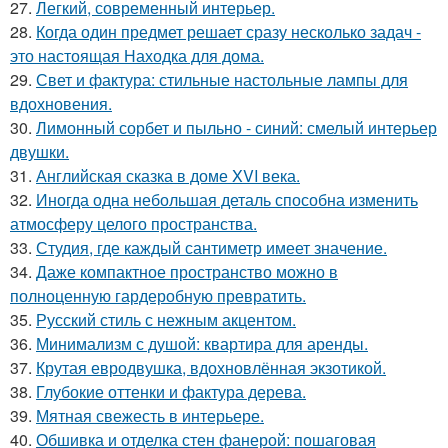
27.
Легкий, современный интерьер.
28.
Когда один предмет решает сразу несколько задач -
это настоящая Находка для дома.
29.
Свет и фактура: стильные настольные лампы для
вдохновения.
30.
Лимонный сорбет и пыльно - синий: смелый интерьер
двушки.
31.
Английская сказка в доме XVI века.
32.
Иногда одна небольшая деталь способна изменить
атмосферу целого пространства.
33.
Студия, где каждый сантиметр имеет значение.
34.
Даже компактное пространство можно в
полноценную гардеробную превратить.
35.
Русский стиль с нежным акцентом.
36.
Минимализм с душой: квартира для аренды.
37.
Крутая евродвушка, вдохновлённая экзотикой.
38.
Глубокие оттенки и фактура дерева.
39.
Мятная свежесть в интерьере.
40.
Обшивка и отделка стен фанерой: пошаговая