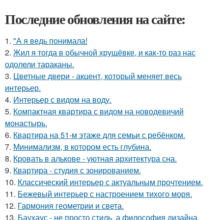
Последние обновления на сайте:
1.
"А я ведь понимала!
2.
Жил я тогда в обычной хрущёвке, и как-то раз нас
одолели тараканы.
3.
Цветные двери - акцент, который меняет весь
интерьер.
4.
Интерьер с видом на воду.
5.
Компактная квартира с видом на новодевичий
монастырь.
6.
Квартира на 51-м этаже для семьи с ребёнком.
7.
Минимализм, в котором есть глубина.
8.
Кровать в алькове - уютная архитектура сна.
9.
Квартира - студия с зонированием.
10.
Классический интерьер с актуальным прочтением.
11.
Бежевый интерьер с настроением тихого моря.
12.
Гармония геометрии и света.
13.
Баухаус - не просто стиль, а философия дизайна.