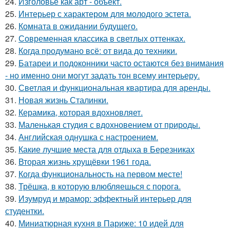
24.
Изголовье как арт - объект.
25.
Интерьер с характером для молодого эстета.
26.
Комната в ожидании будущего.
27.
Современная классика в светлых оттенках.
28.
Когда продумано всё: от вида до техники.
29.
Батареи и подоконники часто остаются без внимания
- но именно они могут задать тон всему интерьеру.
30.
Светлая и функциональная квартира для аренды.
31.
Новая жизнь Сталинки.
32.
Керамика, которая вдохновляет.
33.
Маленькая студия с вдохновением от природы.
34.
Английская однушка с настроением.
35.
Какие лучшие места для отдыха в Березниках
36.
Вторая жизнь хрущёвки 1961 года.
37.
Когда функциональность на первом месте!
38.
Трёшка, в которую влюбляешься с порога.
39.
Изумруд и мрамор: эффектный интерьер для
студентки.
40.
Миниатюрная кухня в Париже: 10 идей для