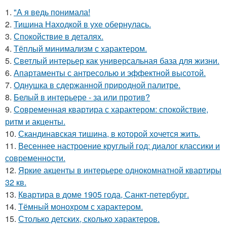
1.
"А я ведь понимала!
2.
Тишина Находкой в ухе обернулась.
3.
Спокойствие в деталях.
4.
Тёплый минимализм с характером.
5.
Светлый интерьер как универсальная база для жизни.
6.
Апартаменты с антресолью и эффектной высотой.
7.
Однушка в сдержанной природной палитре.
8.
Белый в интерьере - за или против?
9.
Современная квартира с характером: спокойствие,
ритм и акценты.
10.
Скандинавская тишина, в которой хочется жить.
11.
Весеннее настроение круглый год: диалог классики и
современности.
12.
Яркие акценты в интерьере однокомнатной квартиры
32 кв.
13.
Квартира в доме 1905 года, Санкт-петербург.
14.
Тёмный монохром с характером.
15.
Столько детских, сколько характеров.