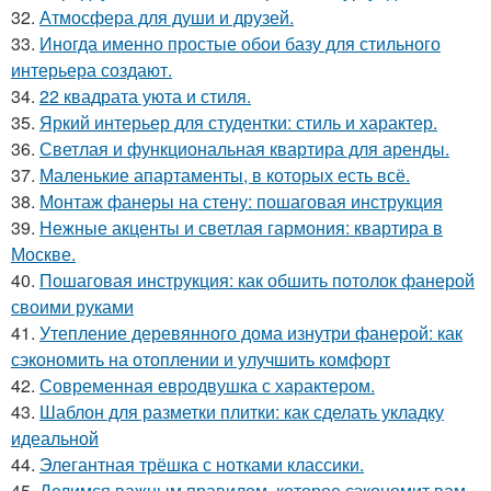
32.
Атмосфера для души и друзей.
33.
Иногда именно простые обои базу для стильного
интерьера создают.
34.
22 квадрата уюта и стиля.
35.
Яркий интерьер для студентки: стиль и характер.
36.
Светлая и функциональная квартира для аренды.
37.
Маленькие апартаменты, в которых есть всё.
38.
Монтаж фанеры на стену: пошаговая инструкция
39.
Нежные акценты и светлая гармония: квартира в
Москве.
40.
Пошаговая инструкция: как обшить потолок фанерой
своими руками
41.
Утепление деревянного дома изнутри фанерой: как
сэкономить на отоплении и улучшить комфорт
42.
Современная евродвушка с характером.
43.
Шаблон для разметки плитки: как сделать укладку
идеальной
44.
Элегантная трёшка с нотками классики.
45.
Делимся важным правилом, которое сэкономит вам