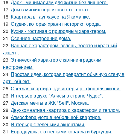
16.
Дарк - минимализм для жизни без лишнего.
17.
Дом в мягких персиковых оттенках.
18.
Квартира в таунхаусе на Якиманке.
19.
Студия, которая хранит историю города.
20.
Кухня - гостиная с природным характером.
21.
Осеннее настроение дома.
22.
Ванная с характером: зелень, золото и красный
акцент.
23.
Этнический характер с калининградским
настроением.
24.
Простая идея, которая превратит обычную стену в
арт - объект.
25.
Светлая квартира, где интерьер - фон для жизни.
26.
Интерьер в духе "Алисы в стране Чудес".
27.
Детская мечты в ЖК "Self", Москва.
28.
Двухкомнатная квартира с характером и теплом.
29.
Атмосфера уюта в небольшой квартире.
30.
Интерьер с зелёными акцентами.
31.
Евродвушка с оттенками коралла и бургунди.