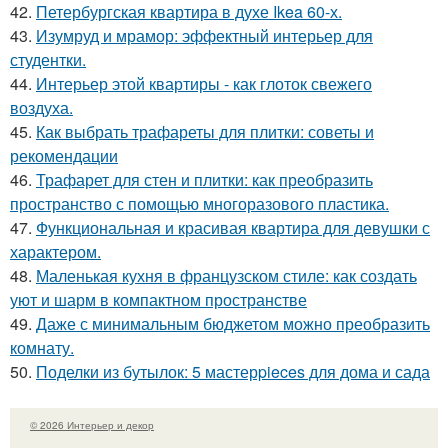
42.
Петербургская квартира в духе Ikea 60-х.
43.
Изумруд и мрамор: эффектный интерьер для
студентки.
44.
Интерьер этой квартиры - как глоток свежего
воздуха.
45.
Как выбрать трафареты для плитки: советы и
рекомендации
46.
Трафарет для стен и плитки: как преобразить
пространство с помощью многоразового пластика.
47.
Функциональная и красивая квартира для девушки с
характером.
48.
Маленькая кухня в французском стиле: как создать
уют и шарм в компактном пространстве
49.
Даже с минимальным бюджетом можно преобразить
комнату.
50.
Поделки из бутылок: 5 мастерpieces для дома и сада
© 2026 Интерьер и декор