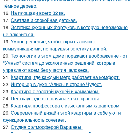
тёмное дерево.
16.
На площади всего 32 кв.
17.
Светлая и спокойная детская.
18.
Эстетика кухонных фартуков, в которую невозможно
не влюбиться.
19.
Умное решение, чтобы скрыть лючок с
коммуникациями, не нарушая эстетику ванной.
20.
Технологии в этом доме поражают воображение - от
"Умных" систем до экологичных решений, которые
управляют всем без участия человека.
21.
Квартира, где каждый метр работает на комфорт.
22.
Интерьер в духе "Алисы в стране Чудес".
23.
Квартира с золотой кухней и хаммамом.
24.
Пентхаус, где всё начинается с красоты.
25.
Квартира профессора с изысканным характером.
26.
Современный дизайн этой квартиры в себе уют и
функциональность сочетает.
27.
Студия с атмосферой Варшавы.