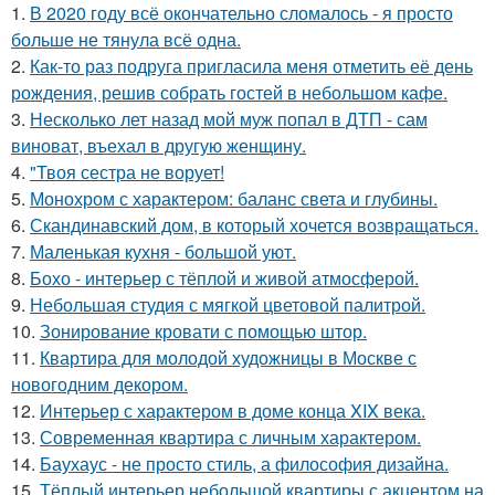
1.
В 2020 году всё окончательно сломалось - я просто
больше не тянула всё одна.
2.
Как-то раз подруга пригласила меня отметить её день
рождения, решив собрать гостей в небольшом кафе.
3.
Несколько лет назад мой муж попал в ДТП - сам
виноват, въехал в другую женщину.
4.
"Твоя сестра не ворует!
5.
Монохром с характером: баланс света и глубины.
6.
Скандинавский дом, в который хочется возвращаться.
7.
Маленькая кухня - большой уют.
8.
Бохо - интерьер с тёплой и живой атмосферой.
9.
Небольшая студия с мягкой цветовой палитрой.
10.
Зонирование кровати с помощью штор.
11.
Квартира для молодой художницы в Москве с
новогодним декором.
12.
Интерьер с характером в доме конца XIX века.
13.
Современная квартира с личным характером.
14.
Баухаус - не просто стиль, а философия дизайна.
15.
Тёплый интерьер небольшой квартиры с акцентом на