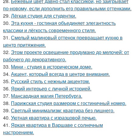
28.
Бежевый цвет давно стал классикой, но заигрывает
по-новому, если дополнить его правильными оттенками.
29.
Лёгкая студия для студентки.
30.
Эта кухня - гостиная объединяет элегантность
классики и лёгкость современного стиля.
31.
Смелый малиновый оттенок превращает кухню в
центр притяжения.
32.
Этом проекте освещение продумано до мелочей: от
рабочего до декоративного.
33.
Мини - студия в историческом доме.
34.
Акцент, который всегда в центре внимания.
35.
Русский стиль с нежным акцентом.
36.
Яркий интерьер с личной историей.
37.
Мансардная магия Петербурга.
38.
Парижская студия размером с гостиничный номер.
39.
Светлый минимализм: квартира без лишнего.
40.
Уютная квартира с изразцовой печью.
41.
Яркая квартира в Варшаве с солнечным
настроением.