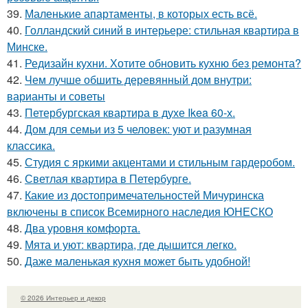
39.
Маленькие апартаменты, в которых есть всё.
40.
Голландский синий в интерьере: стильная квартира в
Минске.
41.
Редизайн кухни. Хотите обновить кухню без ремонта?
42.
Чем лучше обшить деревянный дом внутри:
варианты и советы
43.
Петербургская квартира в духе Ikea 60-х.
44.
Дом для семьи из 5 человек: уют и разумная
классика.
45.
Студия с яркими акцентами и стильным гардеробом.
46.
Светлая квартира в Петербурге.
47.
Какие из достопримечательностей Мичуринска
включены в список Всемирного наследия ЮНЕСКО
48.
Два уровня комфорта.
49.
Мята и уют: квартира, где дышится легко.
50.
Даже маленькая кухня может быть удобной!
© 2026 Интерьер и декор