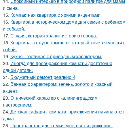
14.
Спокойный интерьер в природной палитре для мамы
и сына.
15.
Компактная квартира с яркими акцентами.
16.
Квартира в историческом доме для семьи с ребенком
и собакой.
17.
Студия, которая хранит историю города.
18.
Квартира - отпуск: комфорт, который хочется увезти с
собой.
19.
Кухня - гостиная с природным характером.
20.
Иногда для преображения комнаты достаточно
одной детали.
21.
Бюджетный ремонт реально -!
22.
Ванная с характером: зелень, золото и красный
акцент.
23.
Этнический характер с калининградским
настроением.
24.
Детская сафари - комната: приключения начинаются
дома.
25.
Пространство для семьи: уют, свет и движение.