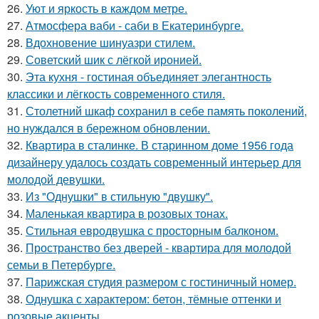
26.
Уют и яркость в каждом метре.
27.
Атмосфера ваби - саби в Екатеринбурге.
28.
Вдохновение шинуазри стилем.
29.
Советский шик с лёгкой иронией.
30.
Эта кухня - гостиная объединяет элегантность
классики и лёгкость современного стиля.
31.
Столетний шкаф сохранил в себе память поколений,
но нуждался в бережном обновлении.
32.
Квартира в сталинке. В старинном доме 1956 года
дизайнеру удалось создать современный интерьер для
молодой девушки.
33.
Из "Однушки" в стильную "двушку".
34.
Маленькая квартира в розовых тонах.
35.
Стильная евродвушка с просторным балконом.
36.
Пространство без дверей - квартира для молодой
семьи в Петербурге.
37.
Парижская студия размером с гостиничный номер.
38.
Однушка с характером: бетон, тёмные оттенки и
розовые акценты.