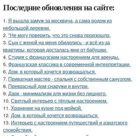
Последние обновления на сайте:
1.
Я вышла замуж за москвича, а сама родом из
небольшой деревни.
2.
"Не могу поверить, что это снова произошло.
3.
Сын с женой на меня обиделись - и всё из-за
квартиры, которая досталась мне от бабушки.
4.
Студия с французским настроением для аренды.
5.
Французская классика в современной интерпретации.
6.
Дом, в который хочется возвращаться.
7.
Приватная мастер - спальня с собственным санузлом.
8.
Прекрасный дом снаружи и внутри.
9.
Дарк - минимализм для жизни без лишнего.
10.
Светлый интерьер с тёплым настроением.
11.
Хранение на кухне под мойкой.
12.
Дом, в который хочется возвращаться.
13.
Интерьер с настроением путешествий и азиатского
спокойствия.