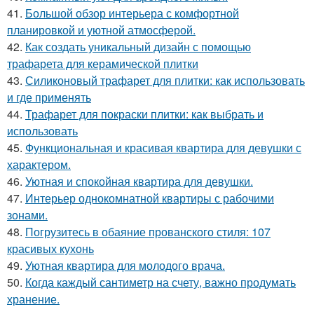
41.
Большой обзор интерьера с комфортной
планировкой и уютной атмосферой.
42.
Как создать уникальный дизайн с помощью
трафарета для керамической плитки
43.
Силиконовый трафарет для плитки: как использовать
и где применять
44.
Трафарет для покраски плитки: как выбрать и
использовать
45.
Функциональная и красивая квартира для девушки с
характером.
46.
Уютная и спокойная квартира для девушки.
47.
Интерьер однокомнатной квартиры с рабочими
зонами.
48.
Погрузитесь в обаяние прованского стиля: 107
красивых кухонь
49.
Уютная квартира для молодого врача.
50.
Когда каждый сантиметр на счету, важно продумать
хранение.