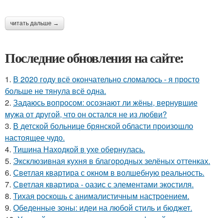
читать дальше →
Последние обновления на сайте:
1.
В 2020 году всё окончательно сломалось - я просто
больше не тянула всё одна.
2.
Задаюсь вопросом: осознают ли жёны, вернувшие
мужа от другой, что он остался не из любви?
3.
В детской больнице брянской области произошло
настоящее чудо.
4.
Тишина Находкой в ухе обернулась.
5.
Эксклюзивная кухня в благородных зелёных оттенках.
6.
Светлая квартира с окном в волшебную реальность.
7.
Светлая квартира - оазис с элементами экостиля.
8.
Тихая роскошь с анималистичным настроением.
9.
Обеденные зоны: идеи на любой стиль и бюджет.