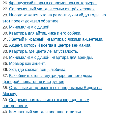
26.
Французский шарм в современном интерьере.
27.
Современный уют для семьи из трёх человек.
28.
Иногда кажется, что на ремонт кухни уйдут годы, но
этот проект доказал обратное.
29.
Минимализм с душой.
30.
Квартира для айтишника и его собаки.
31.
Желтый и красный: квартира с яркими акцентами.
32.
Акцент, который всегда в центре внимания.
33.
Квартира, где цвета лечат усталость.
34.
Минимализм с душой: квартира для аренды.
35.
Мрамор как акцент.
36.
Уют, где каждая вещь любима.
37.
Как обшить стены внутри деревянного дома
фанерой: пошаговая инструкция
38.
Стильные апартаменты с панорамным Видом на
Москву.
39.
Современная классика с жизнерадостным
настроением.
40.
Компактный уют для арендного жилья.