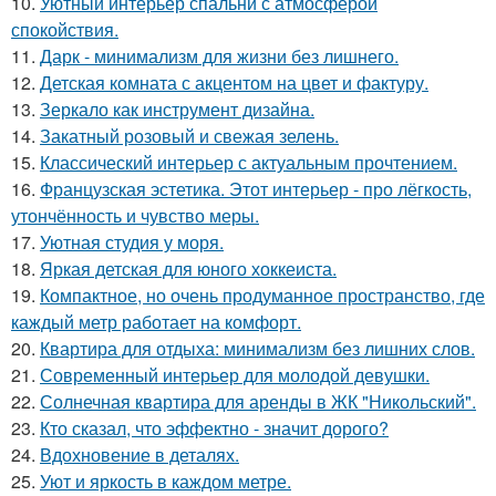
10.
Уютный интерьер спальни с атмосферой
спокойствия.
11.
Дарк - минимализм для жизни без лишнего.
12.
Детская комната с акцентом на цвет и фактуру.
13.
Зеркало как инструмент дизайна.
14.
Закатный розовый и свежая зелень.
15.
Классический интерьер с актуальным прочтением.
16.
Французская эстетика. Этот интерьер - про лёгкость,
утончённость и чувство меры.
17.
Уютная студия у моря.
18.
Яркая детская для юного хоккеиста.
19.
Компактное, но очень продуманное пространство, где
каждый метр работает на комфорт.
20.
Квартира для отдыха: минимализм без лишних слов.
21.
Современный интерьер для молодой девушки.
22.
Солнечная квартира для аренды в ЖК "Никольский".
23.
Кто сказал, что эффектно - значит дорого?
24.
Вдохновение в деталях.
25.
Уют и яркость в каждом метре.