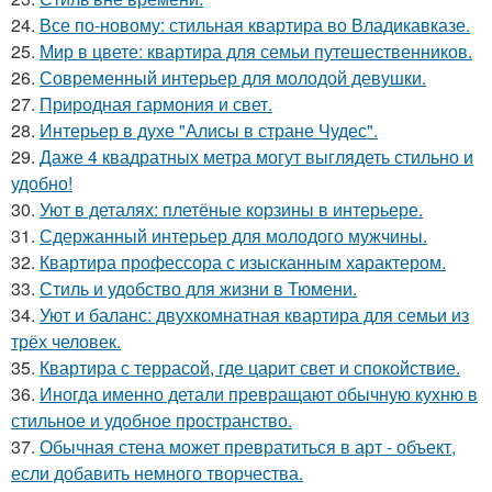
24.
Все по-новому: стильная квартира во Владикавказе.
25.
Мир в цвете: квартира для семьи путешественников.
26.
Современный интерьер для молодой девушки.
27.
Природная гармония и свет.
28.
Интерьер в духе "Алисы в стране Чудес".
29.
Даже 4 квадратных метра могут выглядеть стильно и
удобно!
30.
Уют в деталях: плетёные корзины в интерьере.
31.
Сдержанный интерьер для молодого мужчины.
32.
Квартира профессора с изысканным характером.
33.
Стиль и удобство для жизни в Тюмени.
34.
Уют и баланс: двухкомнатная квартира для семьи из
трёх человек.
35.
Квартира с террасой, где царит свет и спокойствие.
36.
Иногда именно детали превращают обычную кухню в
стильное и удобное пространство.
37.
Обычная стена может превратиться в арт - объект,
если добавить немного творчества.