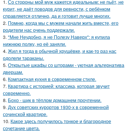
1.
Со стороны мой муж кажется идеальным: не пьёт, не
курит, не даёт поводов для ревности, с ребёнком
справляется отлично, да и готовит лучше многих.
2.
Помню, когда мы с мужем начали жить вместе, его
родители нас очень поддержали.
3.
"Мне Неудобно, я не Полезу Наверх": я купила
нижнюю полку, но её заняли.
4.
Жил я тогда в обычной хрущёвке, и как-то раз нас
одолели тараканы.
5.
Открытые шкафы со шторами - уютная альтернатива
дверцам.
6.
Компактная кухня в современном стиле.
7.
Квартира с историей: классика, которая звучит
современно.
8.
Бохо - шик в тёплом домашнем прочтении.
9.
Дух советских курортов 1930-х в современной
сочинской квартире.
10.
Какое здесь получилось тонкое и благородное
сочетание цвета.