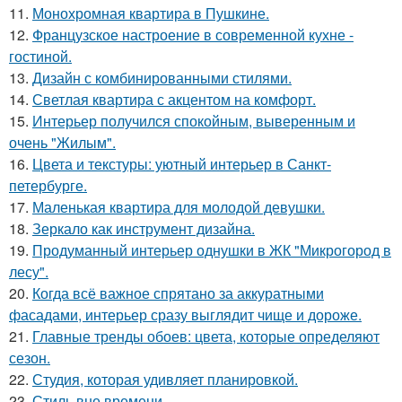
11.
Монохромная квартира в Пушкине.
12.
Французское настроение в современной кухне -
гостиной.
13.
Дизайн с комбинированными стилями.
14.
Светлая квартира с акцентом на комфорт.
15.
Интерьер получился спокойным, выверенным и
очень "Жилым".
16.
Цвета и текстуры: уютный интерьер в Санкт-
петербурге.
17.
Маленькая квартира для молодой девушки.
18.
Зеркало как инструмент дизайна.
19.
Продуманный интерьер однушки в ЖК "Микрогород в
лесу".
20.
Когда всё важное спрятано за аккуратными
фасадами, интерьер сразу выглядит чище и дороже.
21.
Главные тренды обоев: цвета, которые определяют
сезон.
22.
Студия, которая удивляет планировкой.
23.
Стиль вне времени.