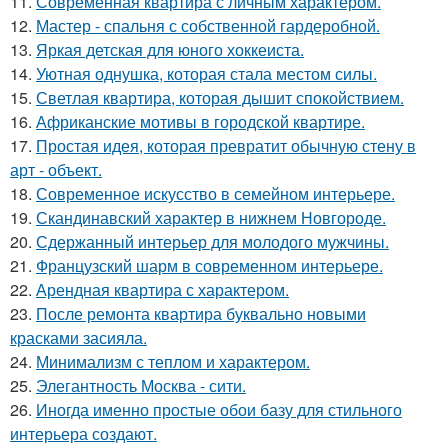
11.
Современная квартира с личным характером.
12.
Мастер - спальня с собственной гардеробной.
13.
Яркая детская для юного хоккеиста.
14.
Уютная однушка, которая стала местом силы.
15.
Светлая квартира, которая дышит спокойствием.
16.
Африканские мотивы в городской квартире.
17.
Простая идея, которая превратит обычную стену в
арт - объект.
18.
Современное искусство в семейном интерьере.
19.
Скандинавский характер в нижнем Новгороде.
20.
Сдержанный интерьер для молодого мужчины.
21.
Французский шарм в современном интерьере.
22.
Арендная квартира с характером.
23.
После ремонта квартира буквально новыми
красками засияла.
24.
Минимализм с теплом и характером.
25.
Элегантность Москва - сити.
26.
Иногда именно простые обои базу для стильного
интерьера создают.