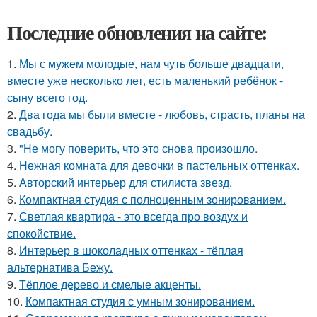
Последние обновления на сайте:
1.
Мы с мужем молодые, нам чуть больше двадцати,
вместе уже несколько лет, есть маленький ребёнок -
сыну всего год.
2.
Два года мы были вместе - любовь, страсть, планы на
свадьбу.
3.
"Не могу поверить, что это снова произошло.
4.
Нежная комната для девочки в пастельных оттенках.
5.
Авторский интерьер для стилиста звезд.
6.
Компактная студия с полноценным зонированием.
7.
Светлая квартира - это всегда про воздух и
спокойствие.
8.
Интерьер в шоколадных оттенках - тёплая
альтернатива Бежу.
9.
Тёплое дерево и смелые акценты.
10.
Компактная студия с умным зонированием.