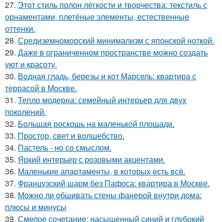
27.
Этот стиль полон лёгкости и творчества: текстиль с
орнаментами, плетёные элементы, естественные
оттенки.
28.
Средиземноморский минимализм с японской ноткой.
29.
Даже в ограниченном пространстве можно создать
уют и красоту.
30.
Водная гладь, березы и кот Марсель: квартира с
террасой в Москве.
31.
Тепло модерна: семейный интерьер для двух
поколений.
32.
Большая роскошь на маленькой площади.
33.
Простор, свет и волшебство.
34.
Пастель - но со смыслом.
35.
Яркий интерьер с розовыми акцентами.
36.
Маленькие апартаменты, в которых есть всё.
37.
Французский шарм без Пафоса: квартира в Москве.
38.
Можно ли обшивать стены фанерой внутри дома:
плюсы и минусы
39.
Смелое сочетание: насыщенный синий и глубокий