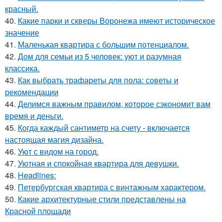
красный.
40.
Какие парки и скверы Воронежа имеют историческое
значение
41.
Маленькая квартира с большим потенциалом.
42.
Дом для семьи из 5 человек: уют и разумная
классика.
43.
Как выбрать трафареты для пола: советы и
рекомендации
44.
Делимся важным правилом, которое сэкономит вам
время и деньги.
45.
Когда каждый сантиметр на счету - включается
настоящая магия дизайна.
46.
Уют с видом на город.
47.
Уютная и спокойная квартира для девушки.
48.
Headlines:
49.
Петербургская квартира с винтажным характером.
50.
Какие архитектурные стили представлены на
Красной площади