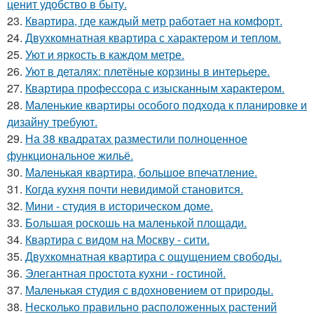
ценит удобство в быту.
23.
Квартира, где каждый метр работает на комфорт.
24.
Двухкомнатная квартира с характером и теплом.
25.
Уют и яркость в каждом метре.
26.
Уют в деталях: плетёные корзины в интерьере.
27.
Квартира профессора с изысканным характером.
28.
Маленькие квартиры особого подхода к планировке и
дизайну требуют.
29.
На 38 квадратах разместили полноценное
функциональное жильё.
30.
Маленькая квартира, большое впечатление.
31.
Когда кухня почти невидимой становится.
32.
Мини - студия в историческом доме.
33.
Большая роскошь на маленькой площади.
34.
Квартира с видом на Москву - сити.
35.
Двухкомнатная квартира с ощущением свободы.
36.
Элегантная простота кухни - гостиной.
37.
Маленькая студия с вдохновением от природы.
38.
Несколько правильно расположенных растений