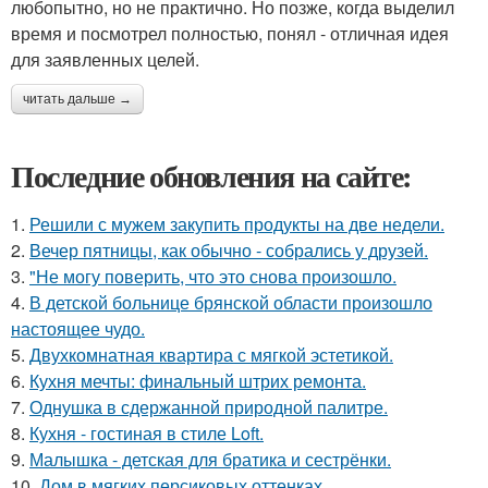
любопытно, но не практично. Но позже, когда выделил
время и посмотрел полностью, понял - отличная идея
для заявленных целей.
читать дальше →
Последние обновления на сайте:
1.
Решили с мужем закупить продукты на две недели.
2.
Вечер пятницы, как обычно - собрались у друзей.
3.
"Не могу поверить, что это снова произошло.
4.
В детской больнице брянской области произошло
настоящее чудо.
5.
Двухкомнатная квартира с мягкой эстетикой.
6.
Кухня мечты: финальный штрих ремонта.
7.
Однушка в сдержанной природной палитре.
8.
Кухня - гостиная в стиле Loft.
9.
Малышка - детская для братика и сестрёнки.
10.
Дом в мягких персиковых оттенках.