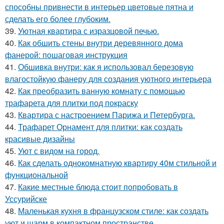
способны привнести в интерьер цветовые пятна и
сделать его более глубоким.
39.
Уютная квартира с изразцовой печью.
40.
Как обшить стены внутри деревянного дома
фанерой: пошаговая инструкция
41.
Обшивка внутри: как я использовал березовую
влагостойкую фанеру для создания уютного интерьера
42.
Как преобразить ванную комнату с помощью
трафарета для плитки под покраску
43.
Квартира с настроением Парижа и Петербурга.
44.
Трафарет Орнамент для плитки: как создать
красивые дизайны
45.
Уют с видом на город.
46.
Как сделать однокомнатную квартиру 40м стильной и
функциональной
47.
Какие местные блюда стоит попробовать в
Уссурийске
48.
Маленькая кухня в французском стиле: как создать
уют и шарм в компактном пространстве