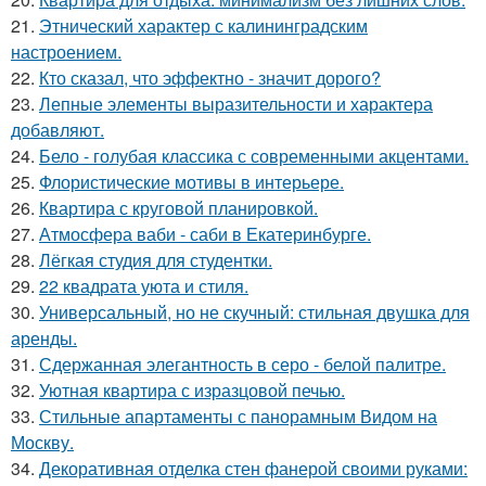
21.
Этнический характер с калининградским
настроением.
22.
Кто сказал, что эффектно - значит дорого?
23.
Лепные элементы выразительности и характера
добавляют.
24.
Бело - голубая классика с современными акцентами.
25.
Флористические мотивы в интерьере.
26.
Квартира с круговой планировкой.
27.
Атмосфера ваби - саби в Екатеринбурге.
28.
Лёгкая студия для студентки.
29.
22 квадрата уюта и стиля.
30.
Универсальный, но не скучный: стильная двушка для
аренды.
31.
Сдержанная элегантность в серо - белой палитре.
32.
Уютная квартира с изразцовой печью.
33.
Стильные апартаменты с панорамным Видом на
Москву.
34.
Декоративная отделка стен фанерой своими руками: