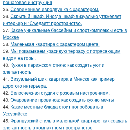
пошаговая инструкция
35.
Современная евродвушка с характером.
36.
Скрытый шкаф. Иногда шкаф визуально утяжеляет
интерьер и "Съедает" пространство.
37.
Какие уникальные бассейны и спорткомплексы есть в
Москве
38.
Маленькая квартира с характером цвета.
39.
Мы показываем красивую террасу с потрясающим
видом на горы.
40.
Кухня в парижском стиле: как создать уют и
элегантность
41.
Визуальный шик: квартира в Минске как пример
дорогого интерьера.
42.
Белоснежная студия с розовым настроением.
43.
Очарование прованса: как создать кухню мечты
44.
Какие местные блюда стоит попробовать в
Уссурийске
45.
Французский стиль в маленькой квартире: как создать
элегантность в компактном пространстве