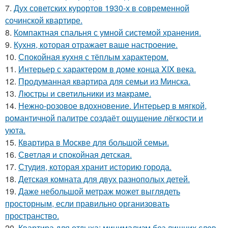
7.
Дух советских курортов 1930-х в современной
сочинской квартире.
8.
Компактная спальня с умной системой хранения.
9.
Кухня, которая отражает ваше настроение.
10.
Спокойная кухня с тёплым характером.
11.
Интерьер с характером в доме конца XIX века.
12.
Продуманная квартира для семьи из Минска.
13.
Люстры и светильники из макраме.
14.
Нежно-розовое вдохновение. Интерьер в мягкой,
романтичной палитре создаёт ощущение лёгкости и
уюта.
15.
Квартира в Москве для большой семьи.
16.
Светлая и спокойная детская.
17.
Студия, которая хранит историю города.
18.
Детская комната для двух разнополых детей.
19.
Даже небольшой метраж может выглядеть
просторным, если правильно организовать
пространство.
20.
Квартира для отдыха: минимализм без лишних слов.