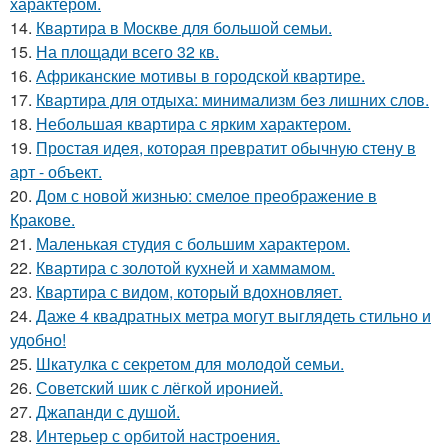
характером.
14.
Квартира в Москве для большой семьи.
15.
На площади всего 32 кв.
16.
Африканские мотивы в городской квартире.
17.
Квартира для отдыха: минимализм без лишних слов.
18.
Небольшая квартира с ярким характером.
19.
Простая идея, которая превратит обычную стену в
арт - объект.
20.
Дом с новой жизнью: смелое преображение в
Кракове.
21.
Маленькая студия с большим характером.
22.
Квартира с золотой кухней и хаммамом.
23.
Квартира с видом, который вдохновляет.
24.
Даже 4 квадратных метра могут выглядеть стильно и
удобно!
25.
Шкатулка с секретом для молодой семьи.
26.
Советский шик с лёгкой иронией.
27.
Джапанди с душой.
28.
Интерьер с орбитой настроения.