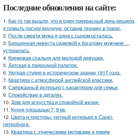
Последние обновления на сайте:
1.
Как-то так вышло, что в один прекрасный день решила
я помыть посуду вручную, оставив технику в покое.
2.
После смерти мужа я одна с сыном осталась.
3.
Брошенная невеста сиделкой к богатому мужчине …
устроилась.
4.
Кремовая спальня для молодой девушки.
5.
Детская в природной палитре.
6.
Уютная студия в историческом здании 1917 года.
7.
Квартира с атмосферой английской классики.
8.
Сдержанный интерьер с характером для семьи.
9.
Спокойствие в деталях.
10.
Дом для искусства и спокойной жизни.
11.
Кухня площадью 7, 9 кв.
12.
Цвета и текстуры: уютный интерьер в Санкт-
петербурге.
13.
Квартира с этническими мотивами и ярким