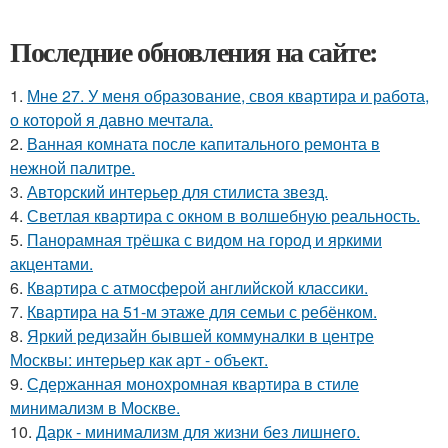
Последние обновления на сайте:
1.
Мне 27. У меня образование, своя квартира и работа,
о которой я давно мечтала.
2.
Ванная комната после капитального ремонта в
нежной палитре.
3.
Авторский интерьер для стилиста звезд.
4.
Светлая квартира с окном в волшебную реальность.
5.
Панорамная трёшка с видом на город и яркими
акцентами.
6.
Квартира с атмосферой английской классики.
7.
Квартира на 51-м этаже для семьи с ребёнком.
8.
Яркий редизайн бывшей коммуналки в центре
Москвы: интерьер как арт - объект.
9.
Сдержанная монохромная квартира в стиле
минимализм в Москве.
10.
Дарк - минимализм для жизни без лишнего.