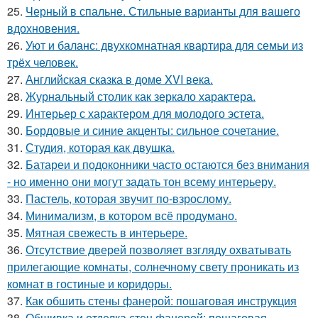
25.
Черный в спальне. Стильные варианты для вашего
вдохновения.
26.
Уют и баланс: двухкомнатная квартира для семьи из
трёх человек.
27.
Английская сказка в доме XVI века.
28.
Журнальный столик как зеркало характера.
29.
Интерьер с характером для молодого эстета.
30.
Бордовые и синие акценты: сильное сочетание.
31.
Студия, которая как двушка.
32.
Батареи и подоконники часто остаются без внимания
- но именно они могут задать тон всему интерьеру.
33.
Пастель, которая звучит по-взрослому.
34.
Минимализм, в котором всё продумано.
35.
Мятная свежесть в интерьере.
36.
Отсутствие дверей позволяет взгляду охватывать
прилегающие комнаты, солнечному свету проникать из
комнат в гостиные и коридоры.
37.
Как обшить стены фанерой: пошаговая инструкция
38.
Обшивка и отделка стен фанерой: пошаговая