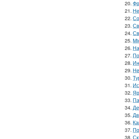
20.
Фр
21.
Не
22.
Со
23.
Св
24.
Св
25.
Mi
26.
На
27.
По
28.
Ин
29.
Не
30.
Ту
31.
Ис
32.
Яр
33.
Па
34.
Де
35.
Дв
36.
Ка
37.
По
38.
Ск