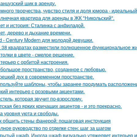
анцузский шик в аренду.
много творчества, чувство стиля и доля юмора - идеальны
лнечная квартира для аренды в ЖК "Никольский".
ет и история: Сталинка с анфиладой.
ет, дерево и дыхание времени.
d - Century Modern для молодой девушки.
 38 квадратах разместили полноценное функциональное жи
толки в цвете - смелое решение.
терьер с орбитой настроения.
большое пространство, созданное с любовью.
рецкий дух в современном пространстве.
пользуйте шаблоны, чтобы заранее продумать расположение
кий интерьер с розовыми акцентами.
стель, которая звучит по-взрослому.
тская без ярких кричащих акцентов - и это прекрасно.
а уровня уюта и свободы.
к обшить стены фанерой: пошаговая инструкция
лное руководство по отделке стен: шаг за шагом
рытый шкаф. Иногда шкаф визуально утяжеляет интерьер и