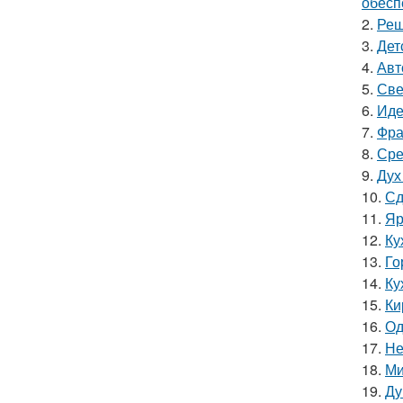
обесп
2.
Реш
3.
Дет
4.
Авт
5.
Све
6.
Иде
7.
Фра
8.
Сре
9.
Дух
10.
Сд
11.
Яр
12.
Ку
13.
Го
14.
Ку
15.
Ки
16.
Од
17.
Не
18.
Ми
19.
Ду