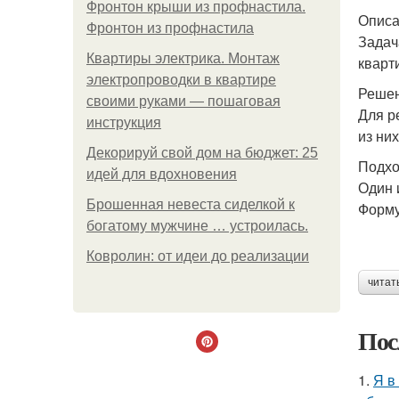
Фронтон крыши из профнастила.
Описа
Фронтон из профнастила
Задач
Квартиры электрика. Монтаж
кварт
электропроводки в квартире
Решен
своими руками — пошаговая
Для р
инструкция
из них
Декорируй свой дом на бюджет: 25
Подхо
идей для вдохновения
Один 
Брошенная невеста сиделкой к
Форму
богатому мужчине … устроилась.
Ковролин: от идеи до реализации
читат
Пос
1.
Я в