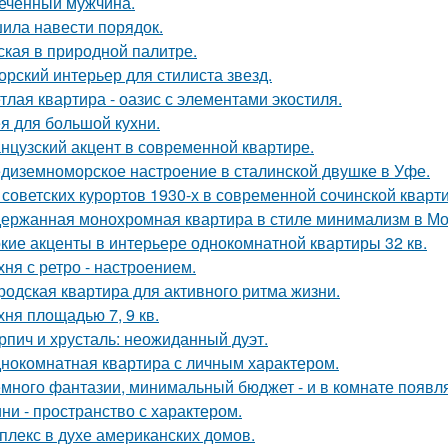
еченный мужчина.
ила навести порядок.
ская в природной палитре.
орский интерьер для стилиста звезд.
тлая квартира - оазис с элементами экостиля.
я для большой кухни.
нцузский акцент в современной квартире.
диземноморское настроение в сталинской двушке в Уфе.
 советских курортов 1930-х в современной сочинской кварт
ержанная монохромная квартира в стиле минимализм в Мо
кие акценты в интерьере однокомнатной квартиры 32 кв.
хня с ретро - настроением.
родская квартира для активного ритма жизни.
хня площадью 7, 9 кв.
рпич и хрусталь: неожиданный дуэт.
нокомнатная квартира с личным характером.
много фантазии, минимальный бюджет - и в комнате появляе
ни - пространство с характером.
плекс в духе американских домов.