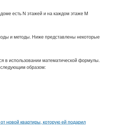
 доме есть N этажей и на каждом этаже M
ходы и методы. Ниже представлены некоторые
ся в использовании математической формулы.
т следующим образом:
и от новой квартиры, которую ей подарил