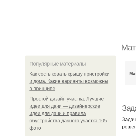
Мат
Популярные материалы
Ма
Как состыковать крышу пристройки
и дома. Какие варианты возможны
в принципе
Простой дизайн участка. Лучшие
идеи для дачи — дизайнерские
Зад
идеи для дачи и правила
Задач
обустройства дачного участка 105
решен
фото