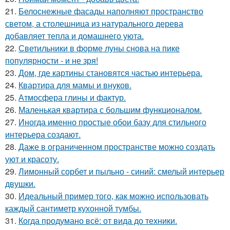
21.
Белоснежные фасады наполняют пространство
светом, а столешница из натурального дерева
добавляет тепла и домашнего уюта.
22.
Светильники в форме луны снова на пике
популярности - и не зря!
23.
Дом, где картины становятся частью интерьера.
24.
Квартира для мамы и внуков.
25.
Атмосфера глины и фактур.
26.
Маленькая квартира с большим функционалом.
27.
Иногда именно простые обои базу для стильного
интерьера создают.
28.
Даже в ограниченном пространстве можно создать
уют и красоту.
29.
Лимонный сорбет и пыльно - синий: смелый интерьер
двушки.
30.
Идеальный пример того, как можно использовать
каждый сантиметр кухонной тумбы.
31.
Когда продумано всё: от вида до техники.