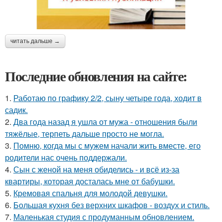
читать дальше →
Последние обновления на сайте:
1.
Работаю по графику 2/2, сыну четыре года, ходит в
садик.
2.
Два года назад я ушла от мужа - отношения были
тяжёлые, терпеть дальше просто не могла.
3.
Помню, когда мы с мужем начали жить вместе, его
родители нас очень поддержали.
4.
Сын с женой на меня обиделись - и всё из-за
квартиры, которая досталась мне от бабушки.
5.
Кремовая спальня для молодой девушки.
6.
Большая кухня без верхних шкафов - воздух и стиль.
7.
Маленькая студия с продуманным обновлением.