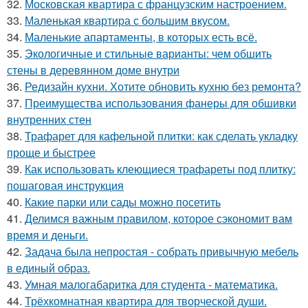
32.
Московская квартира с французским настроением.
33.
Маленькая квартира с большим вкусом.
34.
Маленькие апартаменты, в которых есть всё.
35.
Экологичные и стильные варианты: чем обшить
стены в деревянном доме внутри
36.
Редизайн кухни. Хотите обновить кухню без ремонта?
37.
Преимущества использования фанеры для обшивки
внутренних стен
38.
Трафарет для кафельной плитки: как сделать укладку
проще и быстрее
39.
Как использовать клеющиеся трафареты под плитку:
пошаговая инструкция
40.
Какие парки или сады можно посетить
41.
Делимся важным правилом, которое сэкономит вам
время и деньги.
42.
Задача была непростая - собрать привычную мебель
в единый образ.
43.
Умная малогабаритка для студента - математика.
44.
Трёхкомнатная квартира для творческой души.