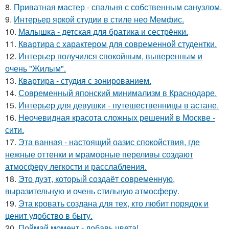
8.
Приватная мастер - спальня с собственным санузлом.
9.
Интерьер яркой студии в стиле нео Мемфис.
10.
Малышка - детская для братика и сестрёнки.
11.
Квартира с характером для современной студентки.
12.
Интерьер получился спокойным, выверенным и
очень "Жилым".
13.
Квартира - студия с зонированием.
14.
Современный японский минимализм в Краснодаре.
15.
Интерьер для девушки - путешественницы в астане.
16.
Неочевидная красота сложных решений в Москве -
сити.
17.
Эта ванная - настоящий оазис спокойствия, где
нежные оттенки и мраморные переливы создают
атмосферу легкости и расслабления.
18.
Это дуэт, который создаёт современную,
выразительную и очень стильную атмосферу.
19.
Эта кровать создана для тех, кто любит порядок и
ценит удобство в быту.
20.
Поймай момент - добавь цвета!