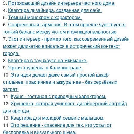
3.
Потрясающий дизайн интерьера частного дома.
4.
Квартира дизайнера, созданная для себя.
5.
Тёмный монохром с характером.
6.
Современная гармония. В этом проекте чувствуется
тонкий баланс между уютом и функциональностью.
7.
Этот интерьер - пример того, как современный дизайн
может деликатно вписаться в исторический контекст
города.
8.
Квартира в таунхаусе на Якиманке.
9.
Яркая хрущёвка в Калининграде.
10.
Эта идея делает даже самый простой шкаф
стильнее, практичнее и аккуратнее - без серьёзных
затрат.
11.
Кухня - гостиная с природным характером.
12.
Хрущёвка, которая удивляет: дизайнерский апгрейд
для аренды.
13.
Квартира для молодой семьи с малышом.
14.
Это решение - спасение для тех, кто устал от
беспорядка и визуального шума.