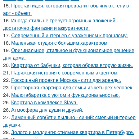
15.
Простая идея, которая превратит обычную стену в
арт - объект.
16.
Иногда стиль не требует огромных вложений -
достаточно фантазии и аккуратности.
17.
Современный интерьер с уважением к прошлому.
18.
Маленькая студия с большим характером.
19.
Оригинальное, стильное и функциональное решение
для дома.
20.
Квартира от бабушки, которая обрела вторую жизнь.
21.
Парижская история с современным акцентом.
22.
Роскошный проект в Москва - сити для аренды.
23.
Просторная квартира для семьи из четырёх человек.
24.
Малогабаритка с уютом и функциональностью.
25.
Квартира в комплексе Slava.
26.
Атмосфера для души и друзей.
27.
Лимонный сорбет и пыльно - синий: смелый интерьер
двушки.
28.
Золото и молдинги: стильная квартира в Петербурге.