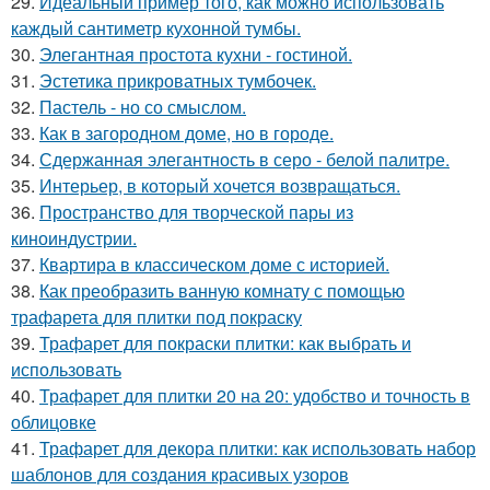
29.
Идеальный пример того, как можно использовать
каждый сантиметр кухонной тумбы.
30.
Элегантная простота кухни - гостиной.
31.
Эстетика прикроватных тумбочек.
32.
Пастель - но со смыслом.
33.
Как в загородном доме, но в городе.
34.
Сдержанная элегантность в серо - белой палитре.
35.
Интерьер, в который хочется возвращаться.
36.
Пространство для творческой пары из
киноиндустрии.
37.
Квартира в классическом доме с историей.
38.
Как преобразить ванную комнату с помощью
трафарета для плитки под покраску
39.
Трафарет для покраски плитки: как выбрать и
использовать
40.
Трафарет для плитки 20 на 20: удобство и точность в
облицовке
41.
Трафарет для декора плитки: как использовать набор
шаблонов для создания красивых узоров