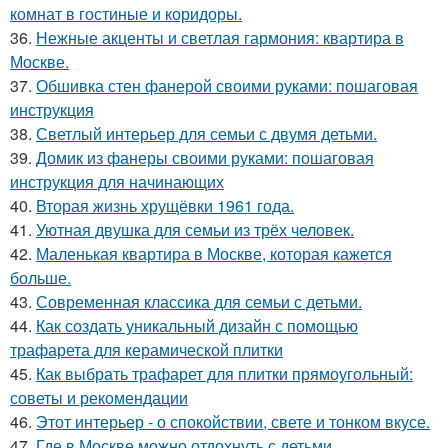
комнат в гостиные и коридоры.
36.
Нежные акценты и светлая гармония: квартира в
Москве.
37.
Обшивка стен фанерой своими руками: пошаговая
инструкция
38.
Светлый интерьер для семьи с двумя детьми.
39.
Домик из фанеры своими руками: пошаговая
инструкция для начинающих
40.
Вторая жизнь хрущёвки 1961 года.
41.
Уютная двушка для семьи из трёх человек.
42.
Маленькая квартира в Москве, которая кажется
больше.
43.
Современная классика для семьи с детьми.
44.
Как создать уникальный дизайн с помощью
трафарета для керамической плитки
45.
Как выбрать трафарет для плитки прямоугольный:
советы и рекомендации
46.
Этот интерьер - о спокойствии, свете и тонком вкусе.
47.
Где в Москве можно отдохнуть с детьми