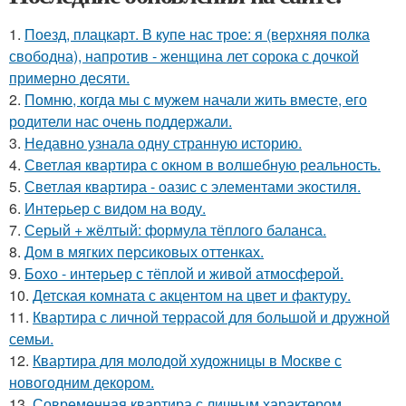
1.
Поезд, плацкарт. В купе нас трое: я (верхняя полка
свободна), напротив - женщина лет сорока с дочкой
примерно десяти.
2.
Помню, когда мы с мужем начали жить вместе, его
родители нас очень поддержали.
3.
Недавно узнала одну странную историю.
4.
Светлая квартира с окном в волшебную реальность.
5.
Светлая квартира - оазис с элементами экостиля.
6.
Интерьер с видом на воду.
7.
Серый + жёлтый: формула тёплого баланса.
8.
Дом в мягких персиковых оттенках.
9.
Бохо - интерьер с тёплой и живой атмосферой.
10.
Детская комната с акцентом на цвет и фактуру.
11.
Квартира с личной террасой для большой и дружной
семьи.
12.
Квартира для молодой художницы в Москве с
новогодним декором.
13.
Современная квартира с личным характером.