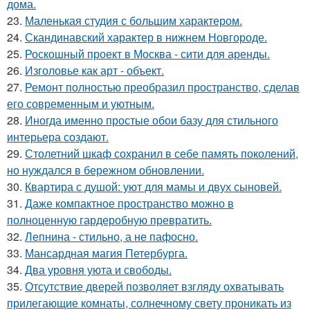
дома.
23.
Маленькая студия с большим характером.
24.
Скандинавский характер в нижнем Новгороде.
25.
Роскошный проект в Москва - сити для аренды.
26.
Изголовье как арт - объект.
27.
Ремонт полностью преобразил пространство, сделав
его современным и уютным.
28.
Иногда именно простые обои базу для стильного
интерьера создают.
29.
Столетний шкаф сохранил в себе память поколений,
но нуждался в бережном обновлении.
30.
Квартира с душой: уют для мамы и двух сыновей.
31.
Даже компактное пространство можно в
полноценную гардеробную превратить.
32.
Лепнина - стильно, а не пафосно.
33.
Мансардная магия Петербурга.
34.
Два уровня уюта и свободы.
35.
Отсутствие дверей позволяет взгляду охватывать
прилегающие комнаты, солнечному свету проникать из