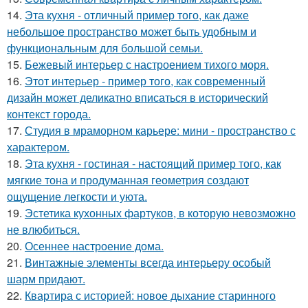
14.
Эта кухня - отличный пример того, как даже
небольшое пространство может быть удобным и
функциональным для большой семьи.
15.
Бежевый интерьер с настроением тихого моря.
16.
Этот интерьер - пример того, как современный
дизайн может деликатно вписаться в исторический
контекст города.
17.
Студия в мраморном карьере: мини - пространство с
характером.
18.
Эта кухня - гостиная - настоящий пример того, как
мягкие тона и продуманная геометрия создают
ощущение легкости и уюта.
19.
Эстетика кухонных фартуков, в которую невозможно
не влюбиться.
20.
Осеннее настроение дома.
21.
Винтажные элементы всегда интерьеру особый
шарм придают.
22.
Квартира с историей: новое дыхание старинного