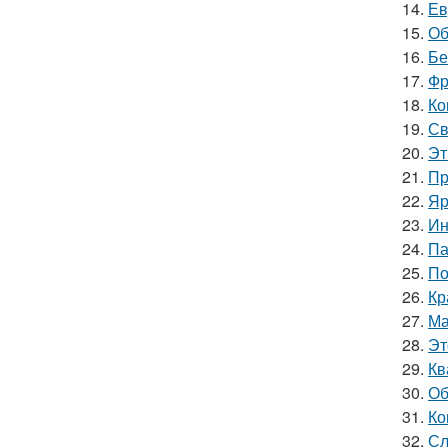
14.
Ев
15.
Об
16.
Бе
17.
Фр
18.
Ко
19.
Св
20.
Эт
21.
Пр
22.
Яр
23.
Ин
24.
Па
25.
По
26.
Кр
27.
Ма
28.
Эт
29.
Кв
30.
Об
31.
Ко
32.
Сл