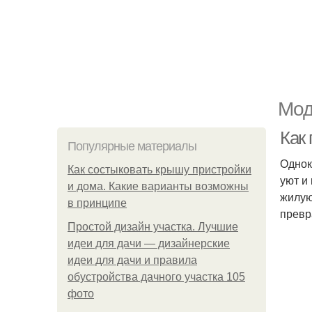
Мод
Как 
Популярные материалы
Однок
Как состыковать крышу пристройки
уют и
и дома. Какие варианты возможны
жилую
в принципе
превр
Простой дизайн участка. Лучшие
идеи для дачи — дизайнерские
идеи для дачи и правила
обустройства дачного участка 105
фото