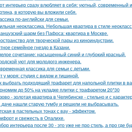
от интерьер сразу влюбляет в себя: уютный, современный и
ртина, в которую вы вложили себя.
ассика по-английски для семьи.
ильная неоклассика. Небольшая квартира в стиле неокласси
анцузский шарм без Пафоса: квартира в Москве.
остранство для творческой пары из киноиндустрии.
тное семейное гнездо в Казани.
елое сочетание: насыщенный синий и глубокий красный.
родской уют для молодого инженера.
временная классика для семьи с детьми.
т у моря: студия с видом и тишиной.
к выбрать подходящий трафарет для напольной плитки в в
ономим до 50% на укладке плитки с трафаретом 20*30
зово - золотая квартира в Челябинске - стильно и с характе
 даче нашли старую тумбу и решили не выбрасывать.
тская в пастельных тонах с вау - эффектом.
мфорт и свежесть в Опалихе.
бор интерьера после 30 - это уже не про стиль, а про где б