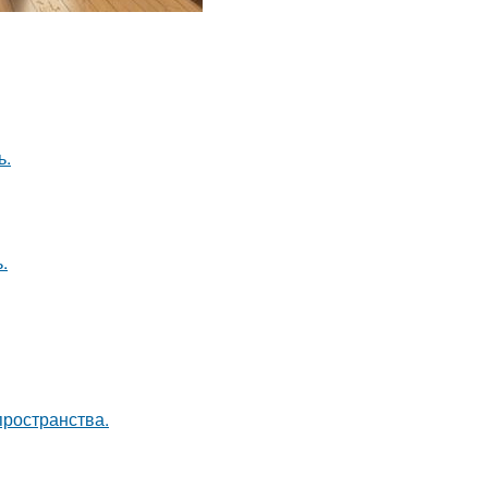
ь.
.
пространства.