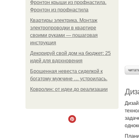
Фронтон крыши из профнастила.
Фронтон из профнастила
Квартиры электрика. Монтаж
электропроводки в квартире
своими руками — пошаговая
инструкция
Декорируй свой дом на бюджет: 25
идей для вдохновения
читат
Брошенная невеста сиделкой к
богатому мужчине … устроилась.
Ковролин: от идеи до реализации
Диз
Дизай
техно
задач
однок
Плани