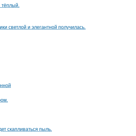
 тёплый.
ки светлой и элегантной получилась.
анной
ром.
удет скапливаться пыль.