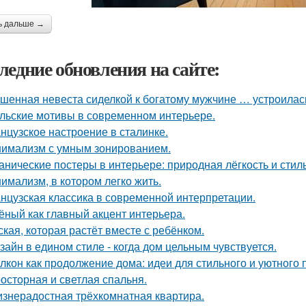
ь дальше →
ледние обновления на сайте:
шенная невеста сиделкой к богатому мужчине … устроилас
льские мотивы в современном интерьере.
нцузское настроение в сталинке.
имализм с умным зонированием.
анические постеры в интерьере: природная лёгкость и стиль
имализм, в котором легко жить.
нцузская классика в современной интерпретации.
ёный как главный акцент интерьера.
ская, которая растёт вместе с ребёнком.
зайн в едином стиле - когда дом цельным чувствуется.
лкон как продолжение дома: идеи для стильного и уютного 
осторная и светлая спальня.
знерадостная трёхкомнатная квартира.