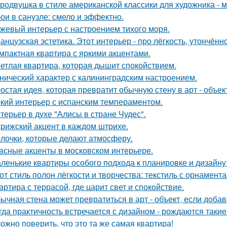
родвушка в стиле американской классики для художника - 
ои в санузле: смело и эффектно.
жевый интерьер с настроением тихого моря.
анцузская эстетика. Этот интерьер - про лёгкость, утончённ
мпактная квартира с яркими акцентами.
етлая квартира, которая дышит спокойствием.
нический характер с калининградским настроением.
остая идея, которая превратит обычную стену в арт - объек
кий интерьер с испанским темпераментом.
терьер в духе "Алисы в стране Чудес".
рижский акцент в каждом штрихе.
лочки, которые делают атмосферу.
асные акценты в московском интерьере.
ленькие квартиры особого подхода к планировке и дизайну
от стиль полон лёгкости и творчества: текстиль с орнамент
артира с террасой, где царит свет и спокойствие.
ычная стена может превратиться в арт - объект, если добав
гда практичность встречается с дизайном - рождаются такие
ожно поверить, что это та же самая квартира!