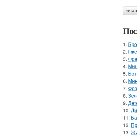
читат
Пос
1.
Бро
2.
Гже
3.
Фра
4.
Мин
5.
Бот
6.
Мин
7.
Фра
8.
Зел
9.
Дет
10.
Ди
11.
Ба
12.
Пр
13.
Жи