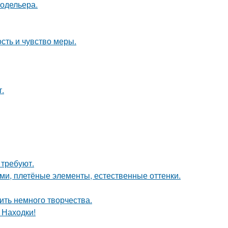
модельера.
ость и чувство меры.
т.
 требуют.
ами, плетёные элементы, естественные оттенки.
ить немного творчества.
 Находки!