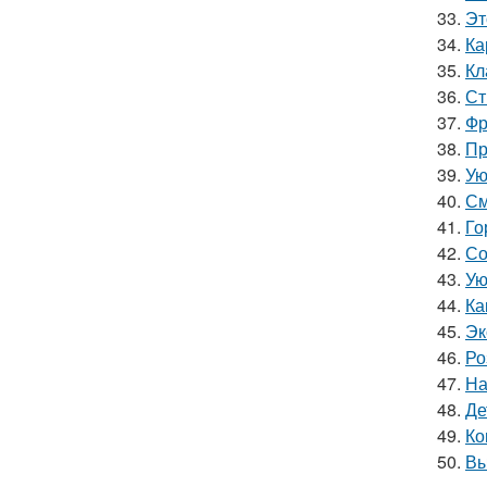
33.
Эт
34.
Ка
35.
Кл
36.
Ст
37.
Фр
38.
Пр
39.
Ую
40.
См
41.
Го
42.
Со
43.
Ую
44.
Ка
45.
Эк
46.
Ро
47.
На
48.
Де
49.
Ко
50.
Вы