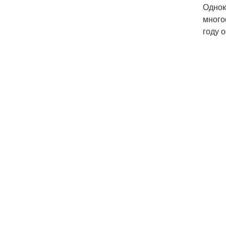
Однок
много
году 