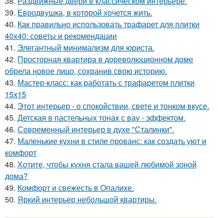
38.
Раздвижные двери в классическом интерьере.
39.
Евродвушка, в которой хочется жить.
40.
Как правильно использовать трафарет для плитки
40x40: советы и рекомендации
41.
Элегантный минимализм для юриста.
42.
Просторная квартира в дореволюционном доме
обрела новое лицо, сохранив свою историю.
43.
Мастер-класс: как работать с трафаретом плитки
15х15
44.
Этот интерьер - о спокойствии, свете и тонком вкусе.
45.
Детская в пастельных тонах с вау - эффектом.
46.
Современный интерьер в духе "Сталинки".
47.
Маленькие кухни в стиле прованс: как создать уют и
комфорт
48.
Хотите, чтобы кухня стала вашей любимой зоной
дома?
49.
Комфорт и свежесть в Опалихе.
50.
Яркий интерьер небольшой квартиры.