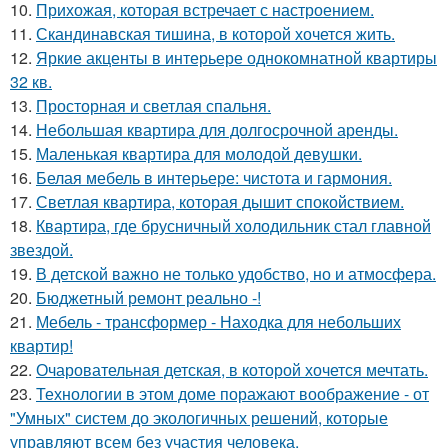
10.
Прихожая, которая встречает с настроением.
11.
Скандинавская тишина, в которой хочется жить.
12.
Яркие акценты в интерьере однокомнатной квартиры
32 кв.
13.
Просторная и светлая спальня.
14.
Небольшая квартира для долгосрочной аренды.
15.
Маленькая квартира для молодой девушки.
16.
Белая мебель в интерьере: чистота и гармония.
17.
Светлая квартира, которая дышит спокойствием.
18.
Квартира, где брусничный холодильник стал главной
звездой.
19.
В детской важно не только удобство, но и атмосфера.
20.
Бюджетный ремонт реально -!
21.
Мебель - трансформер - Находка для небольших
квартир!
22.
Очаровательная детская, в которой хочется мечтать.
23.
Технологии в этом доме поражают воображение - от
"Умных" систем до экологичных решений, которые
управляют всем без участия человека.