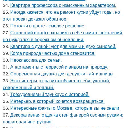
24.
Квартира профессора с изысканным характером.
25.
Иногда кажется, что на ремонт кухни уйдут годы, но
этот проект доказал обратное.
26.
Потолки в цвете - смелое решение.
27.
Столетний шкаф сохранил в себе память поколений,
но нуждался в бережном обновлении.
28.
Квартира с душой: уют для мамы и двух сыновей.
29.
Когда природа частью дома становится.
30.
Неоклассика для семьи.
31.
Апартаменты с террасой и видом на природу.
32.
Современная двушка для девушки - айтишницы.
33.
Этот интерьер сразу влюбляет в себя: уютный,
современный и тёплый.
34.
Трёхуровневый таунхаус с историей.
35.
Интерьер, в который хочется возвращаться.
36.
Интересные факты о Москве, которые вы не знали
37.
Декоративная отделка стен фанерой своими руками:
пошаговая инструкция