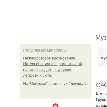
Муз
Популярные материалы
Му
Нежно-розовое вдохновение.
Интерьер в мягкой, романтичной
палитре создаёт ощущение
лёгкости и уюта.
Из "Однушки" в стильную "двушку".
CAG
Кто т
Групп
музык