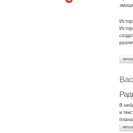
эмоци
Истор
Истор
созда
разли
читат
Вас
Рад
В неб
и тек
плана
читат