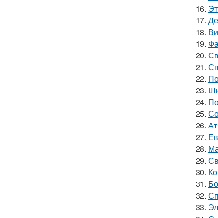
16.
Эт
17.
Де
18.
Ви
19.
Фа
20.
Св
21.
Св
22.
По
23.
Шк
24.
По
25.
Со
26.
Ат
27.
Ев
28.
Ма
29.
Св
30.
Ко
31.
Бо
32.
Сп
33.
Эл