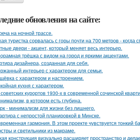
ледние обновления на сайте:
реча на ночной трассе.
хая туристка сорвалась с горы почти на 700 метров - когда 
тные двери - акцент, который меняет весь интерьер.
орамная трёшка с видом на город и яркими акцентами.
ртира дизайнера, созданная для себя.
ржанный интерьер с характером для семьи.
щёвка с характером и настроением.
койная кухня с характером.
 советских курортов 1930-х в современной сочинской кварт
нимализм, в котором есть глубина.
рк - минимализм для жизни без лишнего.
артира с непростой планировкой в Минске.
временная гармония. В этом проекте чувствуется тонкий б
стры и светильники из макраме.
кая конструкция визуально расширяет пространство и дела