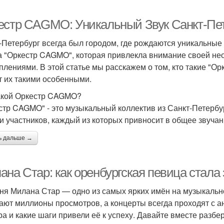
естр CAGMO: Уникальный Звук Санкт-Пет
-Петербург всегда был городом, где рождаются уникальные
а "Оркестр CAGMO", которая привлекла внимание своей не
плениями. В этой статье мы расскажем о том, кто такие "Ор
т их такими особенными.
акой Оркестр CAGMO?
стр CAGMO" - это музыкальный коллектив из Санкт-Петербур
ти участников, каждый из которых привносит в общее звучан
ь дальше →
на Стар: как оренбургская певица стала
ня Милана Стар — одно из самых ярких имён на музыкальной
ают миллионы просмотров, а концерты всегда проходят с ан
ра и какие шаги привели её к успеху. Давайте вместе разбе