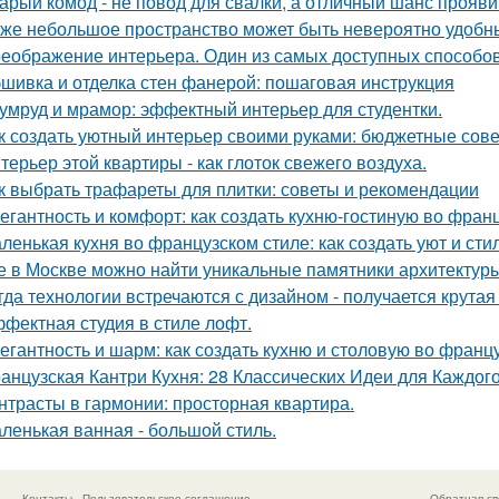
арый комод - не повод для свалки, а отличный шанс прояв
же небольшое пространство может быть невероятно удобн
еображение интерьера. Один из самых доступных способов 
шивка и отделка стен фанерой: пошаговая инструкция
умруд и мрамор: эффектный интерьер для студентки.
к создать уютный интерьер своими руками: бюджетные сов
терьер этой квартиры - как глоток свежего воздуха.
к выбрать трафареты для плитки: советы и рекомендации
егантность и комфорт: как создать кухню-гостиную во фран
ленькая кухня во французском стиле: как создать уют и ст
е в Москве можно найти уникальные памятники архитектур
гда технологии встречаются с дизайном - получается крутая
фектная студия в стиле лофт.
егантность и шарм: как создать кухню и столовую во франц
анцузская Кантри Кухня: 28 Классических Идеи для Каждог
нтрасты в гармонии: просторная квартира.
ленькая ванная - большой стиль.
Контакты
Пользовательское соглашение
Обратная св