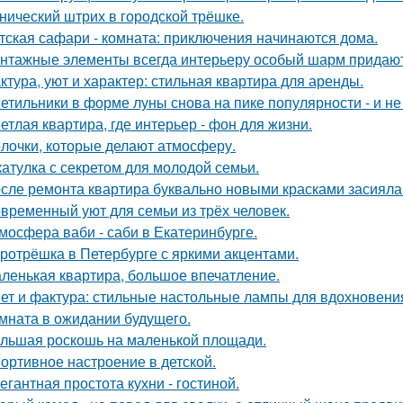
нический штрих в городской трёшке.
тская сафари - комната: приключения начинаются дома.
нтажные элементы всегда интерьеру особый шарм придают
ктура, уют и характер: стильная квартира для аренды.
етильники в форме луны снова на пике популярности - и не 
етлая квартира, где интерьер - фон для жизни.
лочки, которые делают атмосферу.
атулка с секретом для молодой семьи.
сле ремонта квартира буквально новыми красками засияла
временный уют для семьи из трёх человек.
мосфера ваби - саби в Екатеринбурге.
ротрёшка в Петербурге с яркими акцентами.
ленькая квартира, большое впечатление.
ет и фактура: стильные настольные лампы для вдохновени
мната в ожидании будущего.
льшая роскошь на маленькой площади.
ортивное настроение в детской.
егантная простота кухни - гостиной.