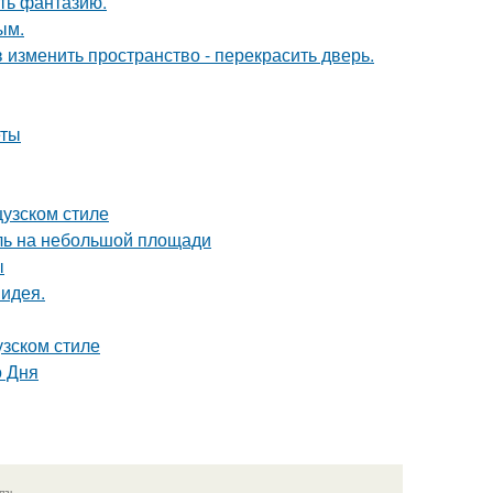
ить фантазию.
ым.
изменить пространство - перекрасить дверь.
еты
цузском стиле
иль на небольшой площади
ы
 идея.
узском стиле
о Дня
язь