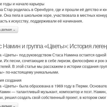
е годы и начало карьеры
а Стар родилась в Оренбурге, где и прошли её детство и юн
е. Она пела в школьном хоре, участвовала в местных конку
расть к искусству, поддерживали её начинания.
ь дальше →
с Намин и группа «Цветы»: История леген
а «Цветы» под руководством Стаса Намина остается одной 
и. Их песни, сочетающие в себе лиризм, философию и рок-эн
телей. В этой статье мы расскажем о истории создания групп
ы» по-настоящему уникальными.
ия создания
а «Цветы» была образована в 1969 году в Перми. Основат
Намин — талантливый музыкант, композитор и поэт. Намин,
ах, решил создать свой собственный проект, в котором смо
ь дальше →