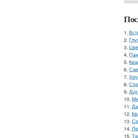
Пос
1.
Вст
2.
Глу
3.
Цве
4.
Пан
5.
Ква
6.
Сде
7.
Хру
8.
Спо
9.
Дух
10.
Ми
11.
Да
12.
Кв
13.
Со
14.
Лю
15.
Та