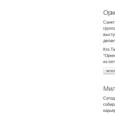
Орк
Санкт
групп
высту
делае
Кто Т
"Орке
из пя
читат
Мила
Сегод
собир
карье