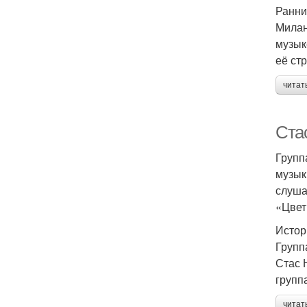
Ранни
Милан
музык
её ст
читат
Ста
Групп
музык
слуша
«Цвет
Истор
Групп
Стас 
групп
читат