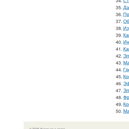
34.
Ст
35.
Да
36.
Пр
37.
Об
38.
Из
39.
Ка
40.
Ин
41.
Ка
42.
Эл
43.
Ма
44.
Гд
45.
Ко
46.
Эф
47.
Эл
48.
Фр
49.
Ко
50.
Ма
© 2026 Интерьер и декор