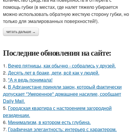
помощь губки (в местах, где налет тяжело убирается
можно использовать обратную жесткую сторону губки, но
только для эмалированных поверхностей!).
читать дальше →
Последние обновления на сайте:
1.
Вечер пятницы, как обычно - собрались у друзей.
2.
Десять лет в браке, дети, всё как у людей.
3.
"А я ведь понимала!
4.
В Афганистане приняли закон, который фактически
допускает "Умеренное" домашнее насилие, сообщает
Daily Mail.
5.
Городская квартира с настроением загородной
резиденции.
6.
Минимализм, в котором есть глубина.
7.
Графичная элегантность: интерьер с характером.