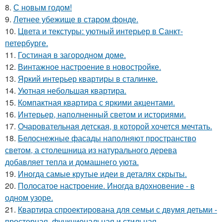
8.
С новым годом!
9.
Летнее убежище в старом фонде.
10.
Цвета и текстуры: уютный интерьер в Санкт-
петербурге.
11.
Гостиная в загородном доме.
12.
Винтажное настроение в новостройке.
13.
Яркий интерьер квартиры в сталинке.
14.
Уютная небольшая квартира.
15.
Компактная квартира с яркими акцентами.
16.
Интерьер, наполненный светом и историями.
17.
Очаровательная детская, в которой хочется мечтать.
18.
Белоснежные фасады наполняют пространство
светом, а столешница из натурального дерева
добавляет тепла и домашнего уюта.
19.
Иногда самые крутые идеи в деталях скрыты.
20.
Полосатое настроение. Иногда вдохновение - в
одном узоре.
21.
Квартира спроектирована для семьи с двумя детьми -
просторная, функциональная и стильная.