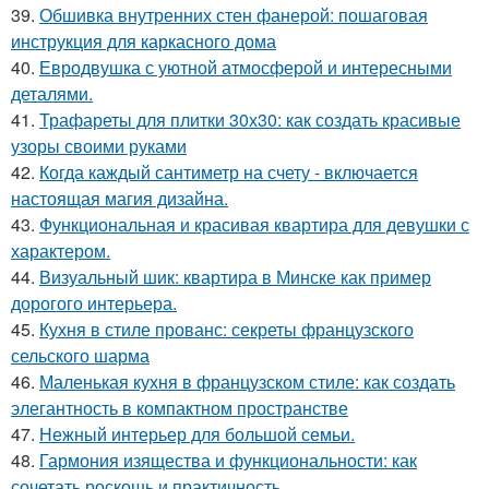
39.
Обшивка внутренних стен фанерой: пошаговая
инструкция для каркасного дома
40.
Евродвушка с уютной атмосферой и интересными
деталями.
41.
Трафареты для плитки 30х30: как создать красивые
узоры своими руками
42.
Когда каждый сантиметр на счету - включается
настоящая магия дизайна.
43.
Функциональная и красивая квартира для девушки с
характером.
44.
Визуальный шик: квартира в Минске как пример
дорогого интерьера.
45.
Кухня в стиле прованс: секреты французского
сельского шарма
46.
Маленькая кухня в французском стиле: как создать
элегантность в компактном пространстве
47.
Нежный интерьер для большой семьи.
48.
Гармония изящества и функциональности: как
сочетать роскошь и практичность