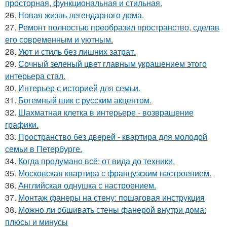
просторная, функциональная и стильная.
26.
Новая жизнь легендарного дома.
27.
Ремонт полностью преобразил пространство, сделав
его современным и уютным.
28.
Уют и стиль без лишних затрат.
29.
Сочный зеленый цвет главным украшением этого
интерьера стал.
30.
Интерьер с историей для семьи.
31.
Богемный шик с русским акцентом.
32.
Шахматная клетка в интерьере - возвращение
графики.
33.
Пространство без дверей - квартира для молодой
семьи в Петербурге.
34.
Когда продумано всё: от вида до техники.
35.
Московская квартира с французским настроением.
36.
Английская однушка с настроением.
37.
Монтаж фанеры на стену: пошаговая инструкция
38.
Можно ли обшивать стены фанерой внутри дома:
плюсы и минусы