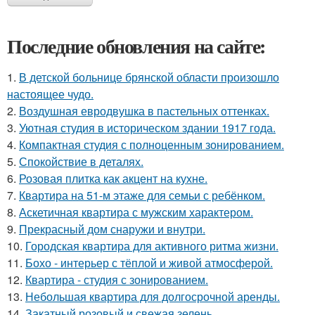
Последние обновления на сайте:
1.
В детской больнице брянской области произошло
настоящее чудо.
2.
Воздушная евродвушка в пастельных оттенках.
3.
Уютная студия в историческом здании 1917 года.
4.
Компактная студия с полноценным зонированием.
5.
Спокойствие в деталях.
6.
Розовая плитка как акцент на кухне.
7.
Квартира на 51-м этаже для семьи с ребёнком.
8.
Аскетичная квартира с мужским характером.
9.
Прекрасный дом снаружи и внутри.
10.
Городская квартира для активного ритма жизни.
11.
Бохо - интерьер с тёплой и живой атмосферой.
12.
Квартира - студия с зонированием.
13.
Небольшая квартира для долгосрочной аренды.
14.
Закатный розовый и свежая зелень.