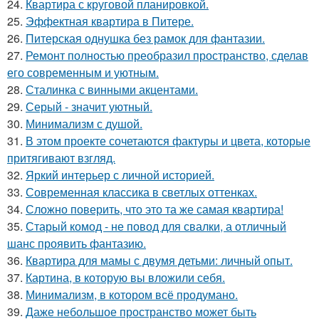
24.
Квартира с круговой планировкой.
25.
Эффектная квартира в Питере.
26.
Питерская однушка без рамок для фантазии.
27.
Ремонт полностью преобразил пространство, сделав
его современным и уютным.
28.
Сталинка с винными акцентами.
29.
Серый - значит уютный.
30.
Минимализм с душой.
31.
В этом проекте сочетаются фактуры и цвета, которые
притягивают взгляд.
32.
Яркий интерьер с личной историей.
33.
Современная классика в светлых оттенках.
34.
Сложно поверить, что это та же самая квартира!
35.
Старый комод - не повод для свалки, а отличный
шанс проявить фантазию.
36.
Квартира для мамы с двумя детьми: личный опыт.
37.
Картина, в которую вы вложили себя.
38.
Минимализм, в котором всё продумано.
39.
Даже небольшое пространство может быть