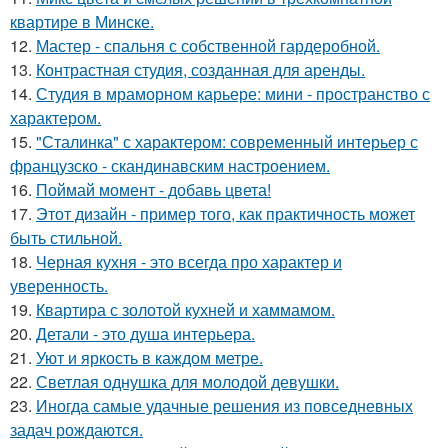
квартире в Минске.
12.
Мастер - спальня с собственной гардеробной.
13.
Контрастная студия, созданная для аренды.
14.
Студия в мраморном карьере: мини - пространство с
характером.
15.
"Сталинка" с характером: современный интерьер с
французско - скандинавским настроением.
16.
Поймай момент - добавь цвета!
17.
Этот дизайн - пример того, как практичность может
быть стильной.
18.
Черная кухня - это всегда про характер и
уверенность.
19.
Квартира с золотой кухней и хаммамом.
20.
Детали - это душа интерьера.
21.
Уют и яркость в каждом метре.
22.
Светлая однушка для молодой девушки.
23.
Иногда самые удачные решения из повседневных
задач рождаются.