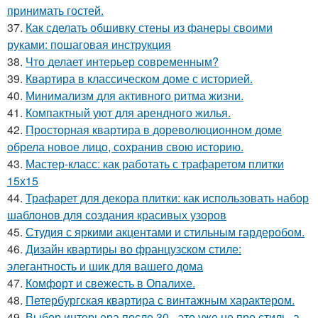
принимать гостей.
37.
Как сделать обшивку стены из фанеры своими
руками: пошаговая инструкция
38.
Что делает интерьер современным?
39.
Квартира в классическом доме с историей.
40.
Минимализм для активного ритма жизни.
41.
Компактный уют для арендного жилья.
42.
Просторная квартира в дореволюционном доме
обрела новое лицо, сохранив свою историю.
43.
Мастер-класс: как работать с трафаретом плитки
15х15
44.
Трафарет для декора плитки: как использовать набор
шаблонов для создания красивых узоров
45.
Студия с яркими акцентами и стильным гардеробом.
46.
Дизайн квартиры во французском стиле:
элегантность и шик для вашего дома
47.
Комфорт и свежесть в Опалихе.
48.
Петербургская квартира с винтажным характером.
49.
Выбор интерьера после 30 - это уже не про стиль, а