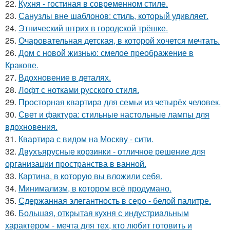
22.
Кухня - гостиная в современном стиле.
23.
Санузлы вне шаблонов: стиль, который удивляет.
24.
Этнический штрих в городской трёшке.
25.
Очаровательная детская, в которой хочется мечтать.
26.
Дом с новой жизнью: смелое преображение в
Кракове.
27.
Вдохновение в деталях.
28.
Лофт с нотками русского стиля.
29.
Просторная квартира для семьи из четырёх человек.
30.
Свет и фактура: стильные настольные лампы для
вдохновения.
31.
Квартира с видом на Москву - сити.
32.
Двухъярусные корзинки - отличное решение для
организации пространства в ванной.
33.
Картина, в которую вы вложили себя.
34.
Минимализм, в котором всё продумано.
35.
Сдержанная элегантность в серо - белой палитре.
36.
Большая, открытая кухня с индустриальным
характером - мечта для тех, кто любит готовить и