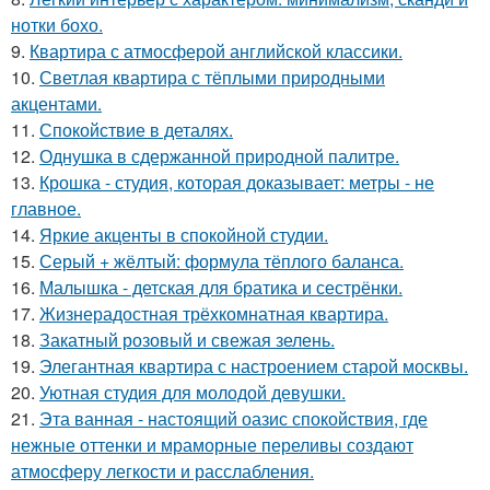
нотки бохо.
9.
Квартира с атмосферой английской классики.
10.
Светлая квартира с тёплыми природными
акцентами.
11.
Спокойствие в деталях.
12.
Однушка в сдержанной природной палитре.
13.
Крошка - студия, которая доказывает: метры - не
главное.
14.
Яркие акценты в спокойной студии.
15.
Серый + жёлтый: формула тёплого баланса.
16.
Малышка - детская для братика и сестрёнки.
17.
Жизнерадостная трёхкомнатная квартира.
18.
Закатный розовый и свежая зелень.
19.
Элегантная квартира с настроением старой москвы.
20.
Уютная студия для молодой девушки.
21.
Эта ванная - настоящий оазис спокойствия, где
нежные оттенки и мраморные переливы создают
атмосферу легкости и расслабления.