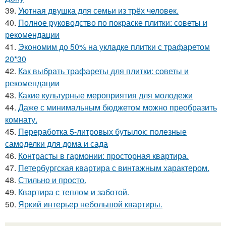
39.
Уютная двушка для семьи из трёх человек.
40.
Полное руководство по покраске плитки: советы и
рекомендации
41.
Экономим до 50% на укладке плитки с трафаретом
20*30
42.
Как выбрать трафареты для плитки: советы и
рекомендации
43.
Какие культурные мероприятия для молодежи
44.
Даже с минимальным бюджетом можно преобразить
комнату.
45.
Переработка 5-литровых бутылок: полезные
самоделки для дома и сада
46.
Контрасты в гармонии: просторная квартира.
47.
Петербургская квартира с винтажным характером.
48.
Стильно и просто.
49.
Квартира с теплом и заботой.
50.
Яркий интерьер небольшой квартиры.