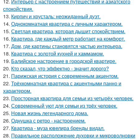
12.
Интерьер с настроением путешествий и азиатского
спокойствия.
13.
Кирпич и хрусталь: неожиданный дуэт.
14.
Однокомнатная квартира с личным характером.
15.
Светлая квартира, которая дышит спокойствием.
16.
Квартира, где каждый метр работает на комфорт.
17.
Дом, где картины становятся частью интерьера.
18.
Квартира с золотой кухней и хаммамом.
19.
Балийское настроение в городской квартире.
20.
Кто сказал, что эффектно - значит дорого?
21.
Парижская история с современным акцентом.
22.
Трёхкомнатная квартира с акцентными панно и
характером.
23.
Просторная квартира для семьи из четырёх человек.
24.
Современный уют для семьи из трёх человек.
25.
Новая жизнь легендарного дома.
26.
Однушка с ретро - настроением.
27.
Квартира - муза ювелира бренды видал.
28.
Правильное расположение духовки и микроволновки