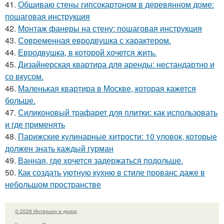
41.
Обшиваю стены гипсокартоном в деревянном доме:
пошаговая инструкция
42.
Монтаж фанеры на стену: пошаговая инструкция
43.
Современная евродвушка с характером.
44.
Евродвушка, в которой хочется жить.
45.
Дизайнерская квартира для аренды: нестандартно и
со вкусом.
46.
Маленькая квартира в Москве, которая кажется
больше.
47.
Силиконовый трафарет для плитки: как использовать
и где применять
48.
Парижские кулинарные хитрости: 10 уловок, которые
должен знать каждый гурман
49.
Ванная, где хочется задержаться подольше.
50.
Как создать уютную кухню в стиле прованс даже в
небольшом пространстве
© 2026 Интерьер и декор