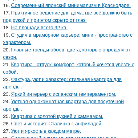
16.
Современный японский минимализм в Краснодаре.
17.
Практичное решение для дома, где всё должно быть
под рукой и при этом скрыто от глаз.
18.
На площади всего 32 кв.
19.
Студия в мраморном карьере: мини - пространство с
характером.
20.
Главные тренды обоев: цвета, которые определяют
сезон.
21.
Квартира - отпуск: комфорт, который хочется увезти с
собой.
22.
Фактура, уют и характер: стильная квартира для
аренды.
23.
Яркий интерьер с испанским темпераментом.
24.
Уютная однокомнатная квартира для посуточной
аренды.
25.
Квартира с золотой кухней и хаммамом.
26.
Свет и история: Сталинка с анфиладой.
27.
Уют и яркость в каждом метре.