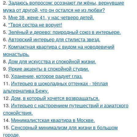
2.
Задаюсь вопросом: осознают ли жёны, вернувшие
мужа от другой, что он остался не из любви?
3.
Мне 38, жене 41, у нас четверо детей.
4.
"Твоя сестра не ворует!
5.
Зелёный и дерево: природный союз в интерьере.
6.
Авторский интерьер для стилиста звезд.
7.
Компактная квартира с видом на новодевичий
монастырь.
8.
Дом для искусства и спокойной жизни.
9.
Яркие акценты в спокойной студии.
10.
Хранение, которое радует глаз.
11.
Интерьер в шоколадных оттенках - тёплая
альтернатива Бежу.
12.
Дом, в который хочется возвращаться.
13.
Интерьер с настроением путешествий и азиатского
спокойствия.
14.
Минималистская квартира в Москве.
15.
Сенсорный минимализм для жизни в большом
городе.