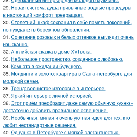
28.
Сдержанный интерьер для молодого мужчины.
29.
Новая система душа привычные водные процедуры
в настоящий комфорт превращает.
30.
Столетний шкаф сохранил в себе память поколений,
но нуждался в бережном обновлении.
31.
Сочетание розовых и белых оттенков выглядит очень
изысканно.
32.
Английская сказка в доме XVI века.
33.
Небольшое пространство, созданное с любовью.
34.
Комната в ожидании будущего.
35.
Молдинги и золото: квартира в Санкт-петербурге для
молодой семьи.
36.
Тренд: волнистое изголовье в интерьере.
37.
Яркий интерьер с личной историей.
38.
Этот приём преобразит даже самую обычную кухню -
достаточно добавить правильное освещение.
39.
Необычная, милая и очень уютная идея для тех, кто
любит нестандартные решения.
40.
Однушка в Петербурге с мягкой элегантностью.