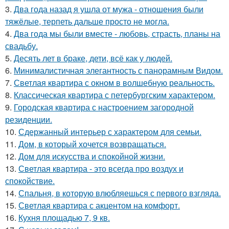
3.
Два года назад я ушла от мужа - отношения были
тяжёлые, терпеть дальше просто не могла.
4.
Два года мы были вместе - любовь, страсть, планы на
свадьбу.
5.
Десять лет в браке, дети, всё как у людей.
6.
Минималистичная элегантность с панорамным Видом.
7.
Светлая квартира с окном в волшебную реальность.
8.
Классическая квартира с петербургским характером.
9.
Городская квартира с настроением загородной
резиденции.
10.
Сдержанный интерьер с характером для семьи.
11.
Дом, в который хочется возвращаться.
12.
Дом для искусства и спокойной жизни.
13.
Светлая квартира - это всегда про воздух и
спокойствие.
14.
Спальня, в которую влюбляешься с первого взгляда.
15.
Светлая квартира с акцентом на комфорт.
16.
Кухня площадью 7, 9 кв.