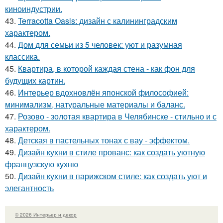
киноиндустрии.
43.
Terracotta Oasis: дизайн с калининградским
характером.
44.
Дом для семьи из 5 человек: уют и разумная
классика.
45.
Квартира, в которой каждая стена - как фон для
будущих картин.
46.
Интерьер вдохновлён японской философией:
минимализм, натуральные материалы и баланс.
47.
Розово - золотая квартира в Челябинске - стильно и с
характером.
48.
Детская в пастельных тонах с вау - эффектом.
49.
Дизайн кухни в стиле прованс: как создать уютную
французскую кухню
50.
Дизайн кухни в парижском стиле: как создать уют и
элегантность
© 2026 Интерьер и декор