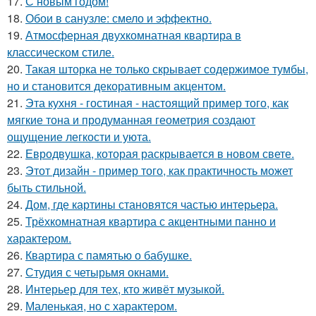
17.
С новым годом!
18.
Обои в санузле: смело и эффектно.
19.
Атмосферная двухкомнатная квартира в
классическом стиле.
20.
Такая шторка не только скрывает содержимое тумбы,
но и становится декоративным акцентом.
21.
Эта кухня - гостиная - настоящий пример того, как
мягкие тона и продуманная геометрия создают
ощущение легкости и уюта.
22.
Евродвушка, которая раскрывается в новом свете.
23.
Этот дизайн - пример того, как практичность может
быть стильной.
24.
Дом, где картины становятся частью интерьера.
25.
Трёхкомнатная квартира с акцентными панно и
характером.
26.
Квартира с памятью о бабушке.
27.
Студия с четырьмя окнами.
28.
Интерьер для тех, кто живёт музыкой.
29.
Маленькая, но с характером.