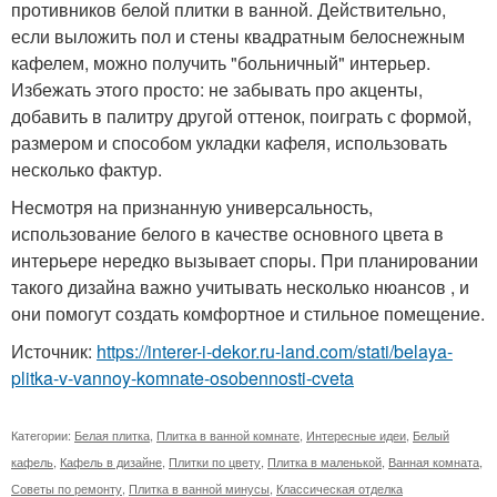
противников белой плитки в ванной. Действительно,
если выложить пол и стены квадратным белоснежным
кафелем, можно получить "больничный" интерьер.
Избежать этого просто: не забывать про акценты,
добавить в палитру другой оттенок, поиграть с формой,
размером и способом укладки кафеля, использовать
несколько фактур.
Несмотря на признанную универсальность,
использование белого в качестве основного цвета в
интерьере нередко вызывает споры. При планировании
такого дизайна важно учитывать несколько нюансов , и
они помогут создать комфортное и стильное помещение.
Источник:
https://interer-i-dekor.ru-land.com/stati/belaya-
plitka-v-vannoy-komnate-osobennosti-cveta
Категории:
Белая плитка
,
Плитка в ванной комнате
,
Интересные идеи
,
Белый
кафель
,
Кафель в дизайне
,
Плитки по цвету
,
Плитка в маленькой
,
Ванная комната
,
Советы по ремонту
,
Плитка в ванной минусы
,
Классическая отделка