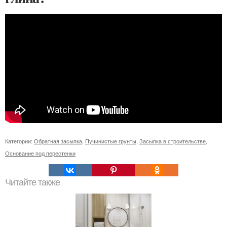
Категории:
Обратная засыпка
,
Пучинистые грунты
,
Засыпка в строительстве
,
Основание под перестенки
Читайте также