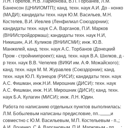
Л.Н. Горелов, Н.В. Ларионова, В.П. Горбанев, Л.М.
Баненсон (ЦНИИОМТП); канд. техн. наук А.И. До - нонко
(МАДИ); кандидаты техн. наук Ю.М. Васильев, М.Н.
Костелев, В.И. Иевлев (Ленфилиал Союздорнии);
кандидаты техн. наук С.А. Варганов, П.И. Марков
(ВНИИстройдормаш); кандидаты техн. наук Н.И,
Никишин, А.И. Куликов (ВНИИСМИ); инж. Ю.В.
Манжелей, канд. техн. наук А.С. Торбанов (Донецкий
Пром - стройниипроект); канд. техн. наук В.А. Шилков, д -
р техн. наук В.В. Чепелев (ВИКИ им. А.Ф. Можайского);
канд. техн. наук М. М. Журавлев (Союздорнии); канд.
техн. наук Ю.П. Кузнецов (РИСИ); кандидаты техн. наук
А.С. Фишман, инж.Н.И. Мирошник (ДИСИ): техн. наук
А.С. Фишман, инж. Н.И. Мирошник (ДИСИ); канд. техн.
наук Б.А. Кулагин (МИСИ); инж. Л.Н. Юдин.
Работа по написанию отдельных пунктов выполнилась:
Л.М. Бобылевым написаны предисловие, пп..,,,,,,,,,и
совместно с Ю.М. Васильевым, М.П. Костельевым - п.,;
А.И. Доценко, С.А. Варгановым, П.И. Марковым - пп.,,,,,;