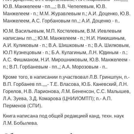
Ю.В. Манжелеем - пп.,,,; В.В. Чепелевым, Ю.В.
Манжелеем - п.; М.М. Журавлевым п.; А.И. Доценко, Ю.В.
Манжелеем, A.С. Горбановым пп.,; А.И. Доценко - п..
Ю.М. Васильевым, М.П. Костелевым, В.М. Иевлевым
написаны пп.,,; Ю.М. Манжелеем - п.; Н.И. Никишиным,
А.И. Куликовым - п.; В.А. Шишковым - п.; В.А. Шилковым,
Ю.П Кузнецовым - п.; Б.А. Кулагиным, Л.Н. Юдиным - п.;
А.С. Фишманом, Н.И. Мирошниковым, Ю.В. Манжелеем -
п.; B.П. Горбаневым - пп.,; А.А. Морозовым - п..
Кроме того, в написании п.участвовал Л.В. Гриншпун, п.-
В.П. Горбанев пп.,,,,- Т.Е. Власова, Ю.Б. Каневский, Л.Н.
Горелов, Н.В. Ларионова, Л.М. Бененсон, С.С. Малышев,
Л.А. Зуева, З.Д. Комарова (ЦНИИОМТП); п.- А.П.
Перменов (СПИ).
Книга написана под общей редакцией канд. техн. наук
Л.М. Бобылева.