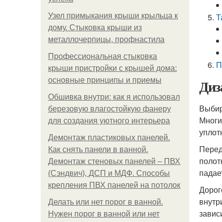
Узел примыкания крыши крыльца к
Т
дому. Стыковка крыши из
металлочерпицы, профнастила
Профессиональная стыковка
П
крыши пристройки с крышей дома:
основные принципы и приемы
Диз
Обшивка внутри: как я использовал
Выбир
березовую влагостойкую фанеру
Многи
для создания уютного интерьера
уплот
Демонтаж пластиковых панелей.
Перед
Как снять панели в ванной.
полот
Демонтаж стеновых панелей – ПВХ
падае
(Сэндвич), ДСП и МДФ. Способы
крепления ПВХ панелей на потолок
Дорог
внутр
Делать или нет порог в ванной.
завис
Нужен порог в ванной или нет