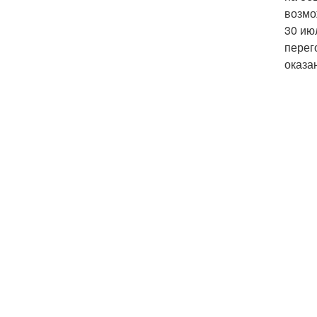
возмо
30 ию
перег
оказа