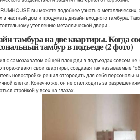
RUMHOUSE вы можете подобнее узнать о металлических, а
х в частный дом и продумать дизайн входного тамбура. Та
тоятельному утеплению металлической двери .
айн тамбура на две квартиры. Когда со
сональный тамбур в подъезде (2 фото)
ия с самозахватом общей площади в подъездах совсем не но
отгораживают свои квартиры, создавая так называемые "об
итель новостройки решил отгородить для себя персональн
ичной клетки. Конечно же, он не стал ходить за разрешениям
аться стройкой у всех на глазах.