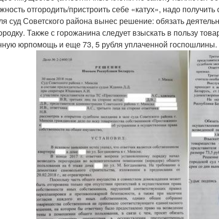
жность отгородить/пристроить себе «катух», надо получить 
ля суд Советского района вынес решение: обязать деятел
ородку. Также с горожанина следует взыскать в пользу тов
нную юрпомощь и еще 73, 5 рубля уплаченной госпошлины.