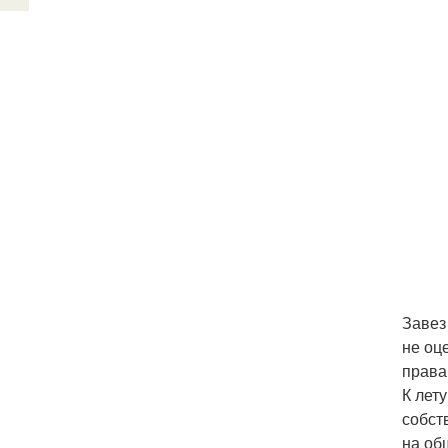
Завез
не оц
права
К лет
собст
на об