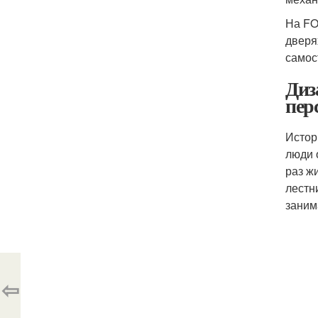
На FO
дверя
самос
Диз
пер
Истор
люди 
раз ж
лестн
заним
⇦