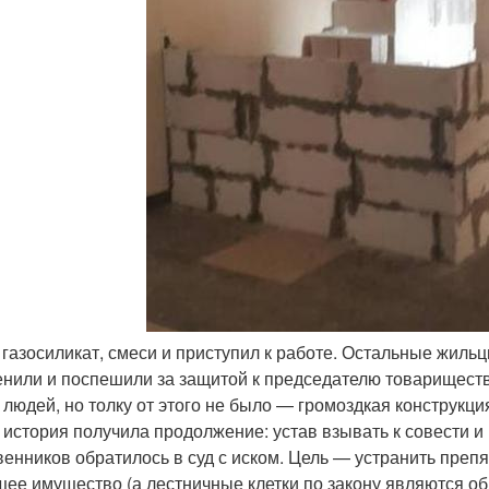
 газосиликат, смеси и приступил к работе. Остальные жиль
енили и поспешили за защитой к председателю товарищества
 людей, но толку от этого не было — громоздкая конструкция
у история получила продолжение: устав взывать к совести 
венников обратилось в суд с иском. Цель — устранить преп
щее имущество (а лестничные клетки по закону являются о