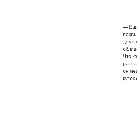
— Еще
первы
демон
облиц
Что ка
расск
он ме
кусок