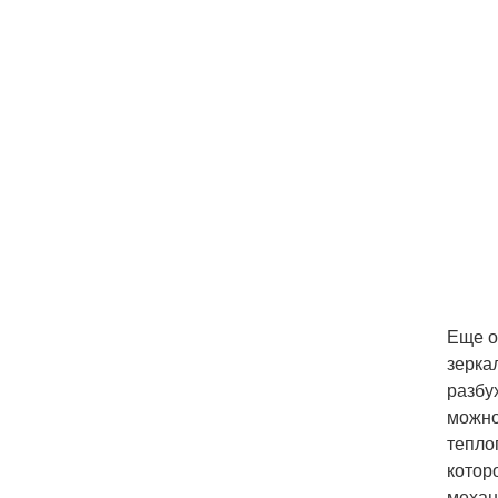
Еще о
зерка
разбу
можно
тепло
котор
механ