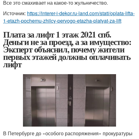
Все это смахивает на какое-то жульничество.
Источник:
https://interer-i-dekor.ru-land.com/stati/oplata-lifta-
1-etazh-pochemu-zhilcy-pervogo-etazha-platyat-za-lift
Плата за лифт 1 этаж 2021 спб.
Деньги не за проезд, а за имущество:
Эксперт объяснил, почему жители
первых этажей должны оплачивать
лифт
В Петербурге до «особого распоряжения» прокуратуры