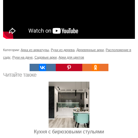
Категории:
Арка из арматуры
,
Руки из дерева
,
Деревянные арки
,
Расположение в
саду
,
Руки на даче
,
Садовые арки
,
Арки для цветов
Читайте также
Кухня с бирюзовыми стульями