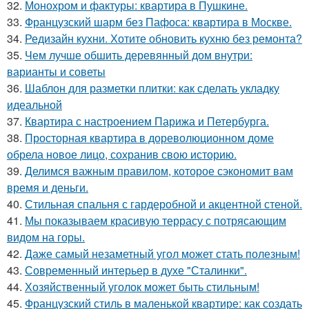
32.
Монохром и фактуры: квартира в Пушкине.
33.
Французский шарм без Пафоса: квартира в Москве.
34.
Редизайн кухни. Хотите обновить кухню без ремонта?
35.
Чем лучше обшить деревянный дом внутри:
варианты и советы
36.
Шаблон для разметки плитки: как сделать укладку
идеальной
37.
Квартира с настроением Парижа и Петербурга.
38.
Просторная квартира в дореволюционном доме
обрела новое лицо, сохранив свою историю.
39.
Делимся важным правилом, которое сэкономит вам
время и деньги.
40.
Стильная спальня с гардеробной и акцентной стеной.
41.
Мы показываем красивую террасу с потрясающим
видом на горы.
42.
Даже самый незаметный угол может стать полезным!
43.
Современный интерьер в духе "Сталинки".
44.
Хозяйственный уголок может быть стильным!
45.
Французский стиль в маленькой квартире: как создать