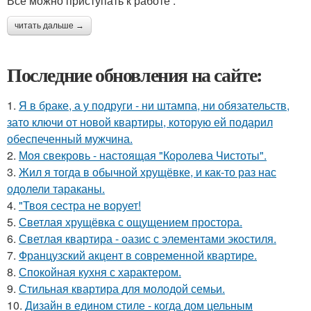
Все можно приступать к работе .
читать дальше →
Последние обновления на сайте:
1.
Я в браке, а у подруги - ни штампа, ни обязательств,
зато ключи от новой квартиры, которую ей подарил
обеспеченный мужчина.
2.
Моя свекровь - настоящая "Королева Чистоты".
3.
Жил я тогда в обычной хрущёвке, и как-то раз нас
одолели тараканы.
4.
"Твоя сестра не ворует!
5.
Светлая хрущёвка с ощущением простора.
6.
Светлая квартира - оазис с элементами экостиля.
7.
Французский акцент в современной квартире.
8.
Спокойная кухня с характером.
9.
Стильная квартира для молодой семьи.
10.
Дизайн в едином стиле - когда дом цельным