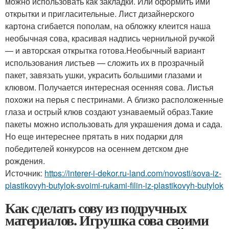
можно использовать как закладки. Или оформить ими
открытки и пригласительные. Лист дизайнерского
картона сгибается пополам, на обложку клеится наша
необычная сова, красивая надпись чернильной ручкой
— и авторская открытка готова.Необычный вариант
использования листьев — сложить их в прозрачный
пакет, завязать ушки, украсить большими глазами и
клювом. Получается интересная осенняя сова. Листья
похожи на перья с пестринами. А близко расположенные
глаза и острый клюв создают узнаваемый образ.Такие
пакеты можно использовать для украшения дома и сада.
Но еще интереснее прятать в них подарки для
победителей конкурсов на осеннем детском дне
рождения.
Источник:
https://interer-i-dekor.ru-land.com/novosti/sova-iz-
plastikovyh-butylok-svoimi-rukami-filin-iz-plastikovyh-butylok
Как сделать сову из подручных
материалов. Игрушка сова своими