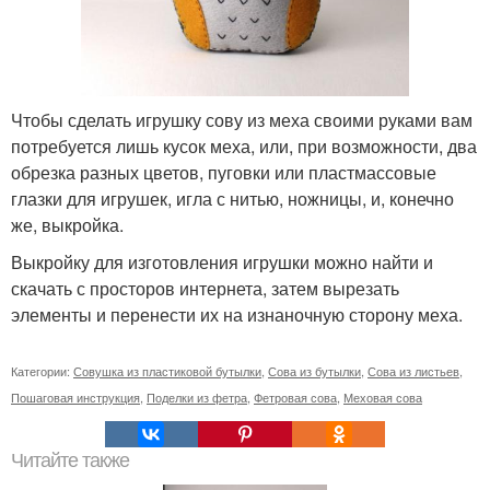
Чтобы сделать игрушку сову из меха своими руками вам
потребуется лишь кусок меха, или, при возможности, два
обрезка разных цветов, пуговки или пластмассовые
глазки для игрушек, игла с нитью, ножницы, и, конечно
же, выкройка.
Выкройку для изготовления игрушки можно найти и
скачать с просторов интернета, затем вырезать
элементы и перенести их на изнаночную сторону меха.
Категории:
Совушка из пластиковой бутылки
,
Сова из бутылки
,
Сова из листьев
,
Пошаговая инструкция
,
Поделки из фетра
,
Фетровая сова
,
Меховая сова
Читайте также