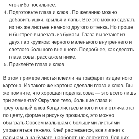
что-либо посильнее.
Подготовьте глаза и клюв . По желанию можно
добавить ушки, крылья и лапы. Все это можно сделать
из тех же листьев немного другого оттенка. Но проще
и быстрее вырезать из бумаги. Глаза вырезают из
двух пар кружков: черного маленького внутреннего и
светлого большого внешнего. Подробнее, как сделать
глаза совы, расскажем ниже.
Приклейте глаза и клюв
В этом примере листья клеили на трафарет из цветного
картона. Из такого же картона сделали глаза и клюв. Вы
же помните, что хорошая поделка сова — это всего лишь
три элемента? Округлое тело, большие глаза и
треугольный клюв.Когда листьев много и они отличаются
по цвету, форме и рисунку прожилок, это можно
обыграть.Совсем малышам с большими листьями
управляться тяжело. Клей растекается, все липнет к
пальцам, а на бумаге, наоборот, не держится. Для них