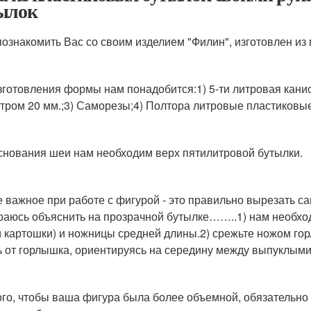
ылок
познакомить Вас со своим изделием "Филин", изготовлен из
зготовления формы нам понадобится:1) 5-ти литровая канис
тром 20 мм.;3) Саморезы;4) Полтора литровые пластиковые
снования шеи нам необходим верх пятилитровой бутылки.
 важное при работе с фигурой - это правильно вырезать с
раюсь объяснить на прозрачной бутылке……..1) нам необхо
и картошки) и ножницы средней длины.2) срежьте ножом гор
ь от горлышка, ориентируясь на середину между выпуклыми 
ого, чтобы ваша фигура была более объемной, обязательно з