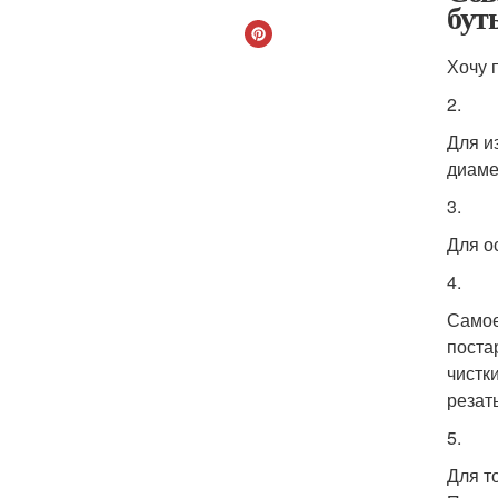
бут
Хочу 
2.
Для и
диаме
3.
Для о
4.
Самое
поста
чистк
резат
5.
Для т