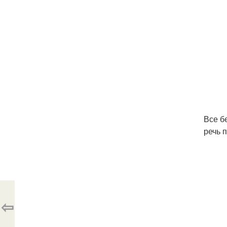
Все б
речь 
⇦