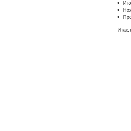
Иго
Но
Про
Итак,