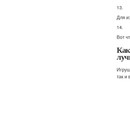
13.
Для и
14.
Вот ч
Как
луч
Игруш
так и