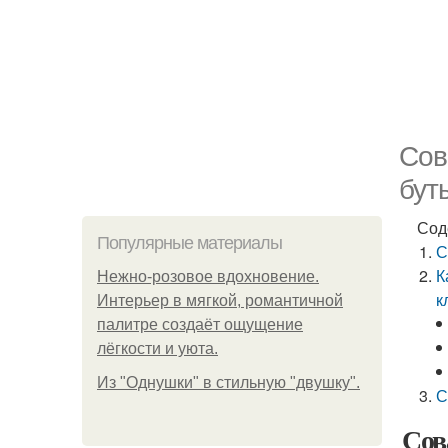
Сов
бут
Сод
Популярные материалы
С
К
Нежно-розовое вдохновение.
к
Интерьер в мягкой, романтичной
палитре создаёт ощущение
лёгкости и уюта.
Из "Однушки" в стильную "двушку".
С
Сов