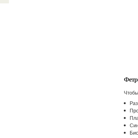
Фетр
Чтобы
Раз
Про
Пла
Син
Бис