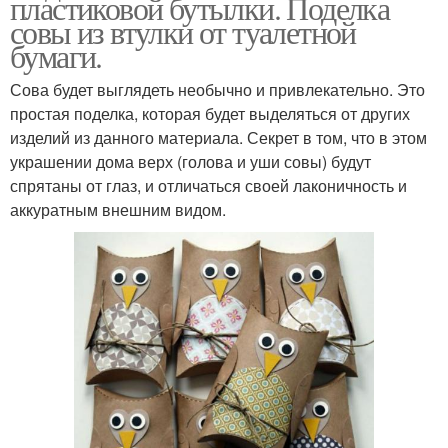
пластиковой бутылки. Поделка
совы из втулки от туалетной
Сова из гофрированной
Сова из бумаги
бумаги.
бумаги
Сова будет выглядеть необычно и привлекательно. Это
простая поделка, которая будет выделяться от других
изделий из данного материала. Секрет в том, что в этом
Фетровая сова
Меховая сова
украшении дома верх (голова и уши совы) будут
спрятаны от глаз, и отличаться своей лаконичность и
аккуратным внешним видом.
Сова из пластиковых
Смешная сова
ложек
Сова на пенопластовой
Белая сова
основе