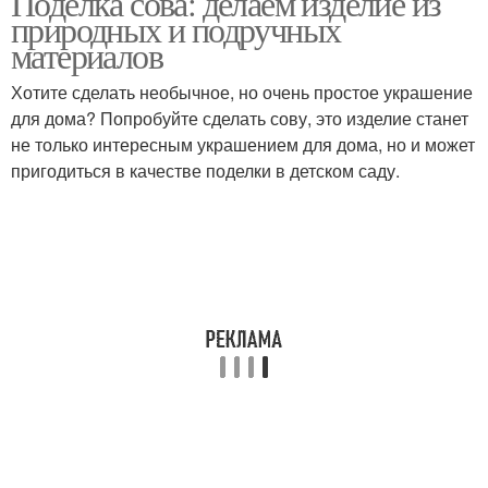
Поделка сова: делаем изделие из
природных и подручных
материалов
Хотите сделать необычное, но очень простое украшение
Совы из листьев
Аппликация из листьев
для дома? Попробуйте сделать сову, это изделие станет
не только интересным украшением для дома, но и может
пригодиться в качестве поделки в детском саду.
Аппликации из осенних
Большая сова
листьев
Поделки из осенних
Поделки из листьев
листьев
Листы к
Индейка из листьев
использованию