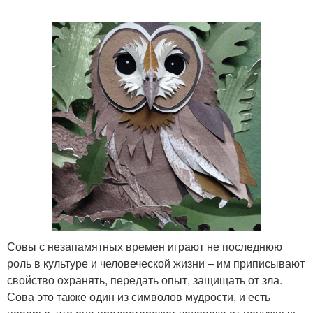
Поделка из листьев
Осенняя сова
Корона из осенних
Панно из листьев
листьев
Аппликация из осенних
Деревянная сова
листьев
Совы с незапамятных времен играют не последнюю
роль в культуре и человеческой жизни – им приписывают
Сова из деревянной
Сова из шишки
свойство охранять, передать опыт, защищать от зла.
коры
Сова это также один из символов мудрости, и есть