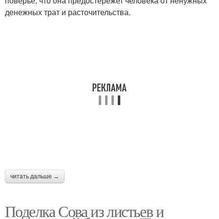
поверье, что она предостережет человека от ненужных
денежных трат и расточительства.
Сова из пластиковых
Аппликации из листьев
бутылок
Сова из бутылки
Сова из картона
Сова из дерева
Сова из коры
читать дальше →
Сова с фетровыми
Сова в технике
глазками
Поделка Сова из листьев и