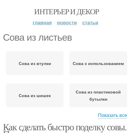
ИНТЕРЬЕР И ДЕКОР
главная
новости
статьи
Сова из листьев
Сова из втулки
Сова с использованием
Сова из пластиковой
Сова из шишек
бутылки
Показать все
Как сделать быстро поделку совы.
Сова на ветке
Объемная сова