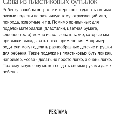
Сова из пластиковых бутылок
Ребенку в любом возрасте интересно создавать своими
руками поделки на различную тему: окружающий мир,
Сова из природных
природа, животные и т.д. Помимо привычных для
Сова для сада
материалов
поделок материалов (пластилин, цветная бумага,
слоеное тесто) можно использовать такие, которые мы
привыкли выкидывать после применения. Например,
родители могут сделать разнообразные детские игрушки
Сова из шишек
Деревянная сова
для ребенка. Такие поделки из пластиковых бутылок как,
например, «сова» делать не просто легко, а очень легко.
Поэтому такую сову может создать своими руками даже
ребенок.
Сова из спилов
Бумажная сова
Глаза для совы
Сова из картона