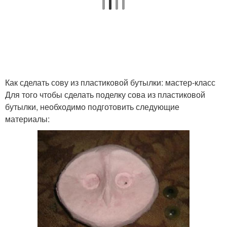
Сова из дерева
Сова из коры
Как сделать сову из пластиковой бутылки: мастер-класс
Сова из осенних
Смешная сова
Для того чтобы сделать поделку сова из пластиковой
листьев
бутылки, необходимо подготовить следующие
материалы:
Сова на пенопластовой
Большая сова
основе
Сова из деревянной
Сова из шишки
коры