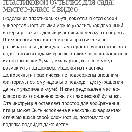
пластиковой бутылки для сада:
мастер-класс с видео
Сова из природного
Сова из сердец
материала
Поделки из пластиковых бутылок отличаются своей
универсальностью: ими можно украсить как домашний
интерьер, так и садовый участок или детскую площадку.
В технологии изготовления они практически не
Поделка из
Мудрая сова
различаются: изделия для сада просто нужно покрывать
пластиковой бутылки
водостойкими видами красок, а также не использовать в
их оформлении бумагу или картон, которые могут
размокнуть под дождем. Изделия из пластика
Сова из пластикового
долговечны и практически не подвержены внешним
бутля-канистры
факторам, поэтому идеально подходят для украшения
дачных участков и клумб. Ниже представлен мастер-
класс по изготовлению совы из пластиковой бутылки.
Эта инструкция оставляет простор для воображения,
птица может быть исполнена в нескольких вариантах,
отличающихся своей сложностью, поэтому такая
поделка подойдет даже детям.