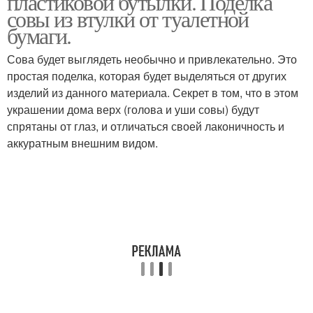
пластиковой бутылки. Поделка
совы из втулки от туалетной
бумаги.
Сова из пластиковой
Сова будет выглядеть необычно и привлекательно. Это
Смешная сова
бутылки
простая поделка, которая будет выделяться от других
изделий из данного материала. Секрет в том, что в этом
украшении дома верх (голова и уши совы) будут
спрятаны от глаз, и отличаться своей лаконичность и
Сова на пенопластовой
Деревянная сова
аккуратным внешним видом.
основе
Сова из деревянной
Сова из шишки
коры
Сова из природных
Сова из спилов
материалов