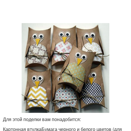
Сова из осенних
Сова из бутылки
листьев
Сова из пластиковых
Сова из пластиковых
бутылок
ложек
Украшения для совы
Белая сова
Сова из бумаги
Сова из сердец
Для этой поделки вам понадобится:
Картонная втулкаБумага черного и белого цветов (для