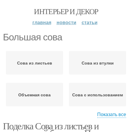
ИНТЕРЬЕР И ДЕКОР
главная
новости
статьи
Большая сова
Сова из листьев
Сова из втулки
Объемная сова
Сова с использованием
Показать все
Поделка Сова из листьев и
Совы из листьев
Сова из шишек