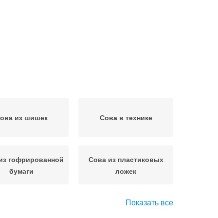
ова из шишек
Сова в технике
из гофрированной
Сова из пластиковых
бумаги
ложек
Показать все
Сова на пенопластовой
Большая сова