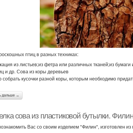
роскошных птиц в разных техниках:
кация из листьев;из фетра или различных тканей;из бумаги 
иц и др. Сова из коры деревьев
 собрать кусочки разной коры, которым необходимо придат
ь дальше →
елка сова из пластиковой бутылки. Филин
познакомить Вас со своим изделием "Филин", изготовлен из