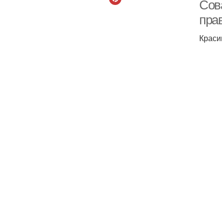
Сова
пра
Краси