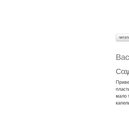
читат
Вас
Соз
Приве
пласт
мало 
капел