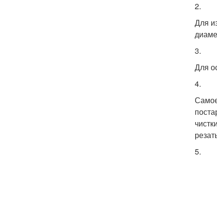
2.
Для и
диаме
3.
Для о
4.
Самое
поста
чистк
резат
5.