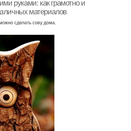
основе
ими руками: как грамотно и
азличных материалов
можно сделать сову дома.
Сова из природного
ова из сердец
материала