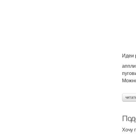
Идеи 
аппли
пугов
Можно
читат
Под
Хочу 