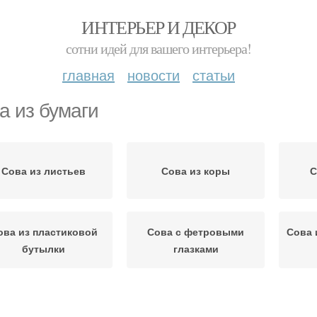
ИНТЕРЬЕР И ДЕКОР
сотни идей для вашего интерьера!
главная
новости
статьи
а из бумаги
Сова из листьев
Сова из коры
С
ова из пластиковой
Сова с фетровыми
Сова 
бутылки
глазками
Сова из бутылки
Смешная сова