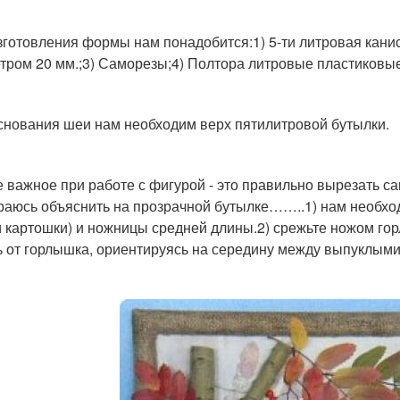
зготовления формы нам понадобится:1) 5-ти литровая канис
тром 20 мм.;3) Саморезы;4) Полтора литровые пластиковые
снования шеи нам необходим верх пятилитровой бутылки.
 важное при работе с фигурой - это правильно вырезать с
раюсь объяснить на прозрачной бутылке……..1) нам необхо
и картошки) и ножницы средней длины.2) срежьте ножом гор
ь от горлышка, ориентируясь на середину между выпуклыми 