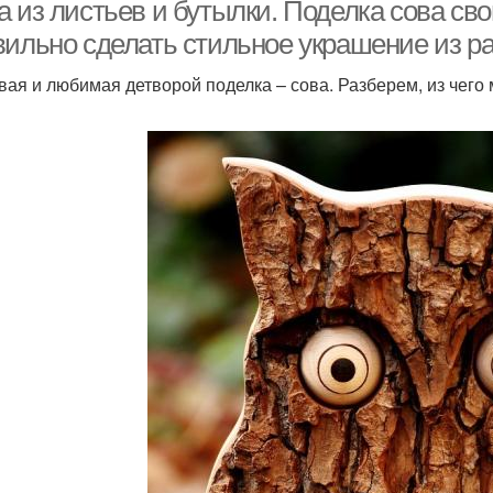
 из листьев и бутылки. Поделка сова сво
вильно сделать стильное украшение из р
вая и любимая детворой поделка – сова. Разберем, из чего 
Сова из пластиковых
Белая сова
С
бутылок