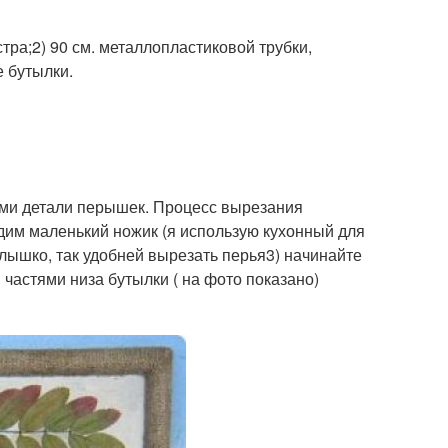
тра;2) 90 см. металлопластиковой трубки,
 бутылки.
ами детали перышек. Процесс вырезания
дим маленький ножик (я использую кухонный для
лышко, так удобней вырезать перья3) начинайте
частями низа бутылки ( на фото показано)