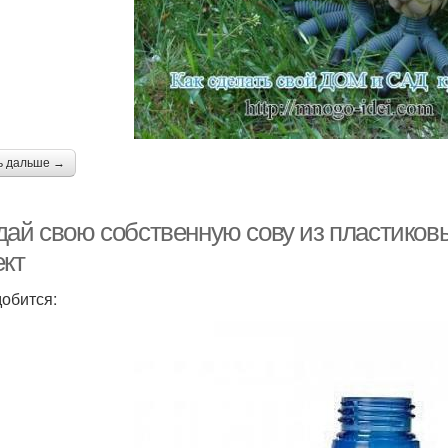
ь дальше →
дай свою собственную сову из пластиковы
ект
обится: