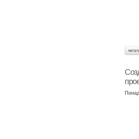
читат
Соз
про
Понад