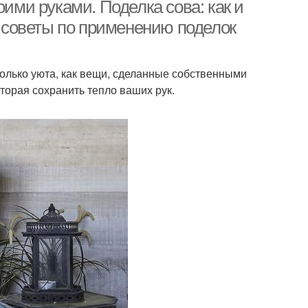
листьев
оими руками. Поделка сова: как и
и советы по применению поделок
Поделка из
Поделки из
тиковой бутылки
одноразовых ложек
только уюта, как вещи, сделанные собственными
торая сохранить тепло ваших рук.