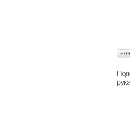
читат
Под
рук