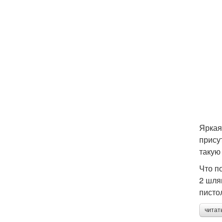
Яркая
прису
такую
Что п
2 шля
писто
читат