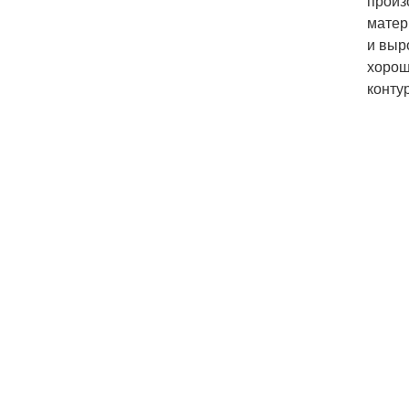
произ
матер
и выр
хорош
конту