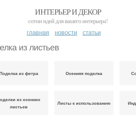
ИНТЕРЬЕР И ДЕКОР
сотни идей для вашего интерьера!
главная
новости
статьи
елка из листьев
Поделка из фетра
Осенняя поделка
Со
оделки из осенних
Листы к использованию
Инд
листьев
Корона из осенних
Панно из листьев
Об