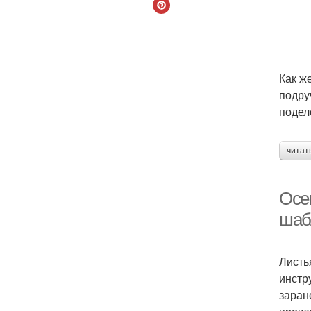
Как ж
подру
подел
читат
Осен
шаб
Листь
инстр
заран