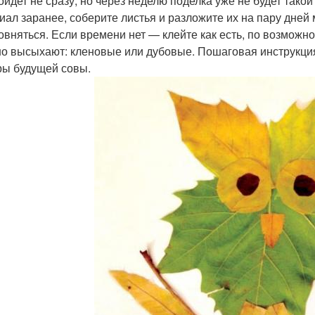
ойдет не сразу, но через неделю поделка уже не будет тако
иал заранее, соберите листья и разложите их на пару дней
овняться. Если времени нет — клейте как есть, по возможно
о высыхают: кленовые или дубовые. Пошаговая инструкция
ры будущей совы.