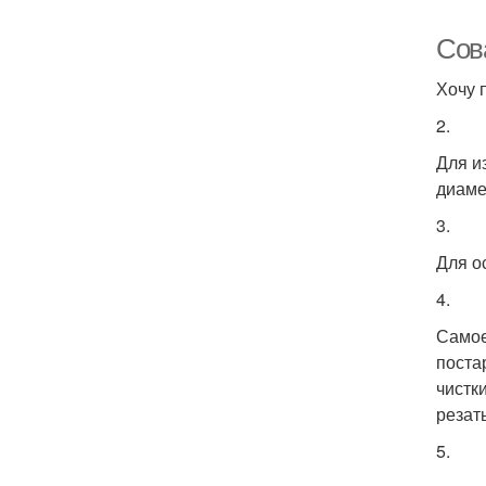
Сов
Хочу 
2.
Для и
диаме
3.
Для о
4.
Самое
поста
чистк
резат
5.