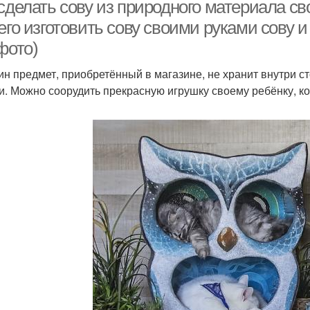
листьев
сделать сову из природного материала св
его изготовить сову своими руками сову 
фото)
еобычная поделка
Аппликации из листьев
плас
ин предмет, приобретённый в магазине, не хранит внутри с
и. Можно соорудить прекрасную игрушку своему ребёнку, ко